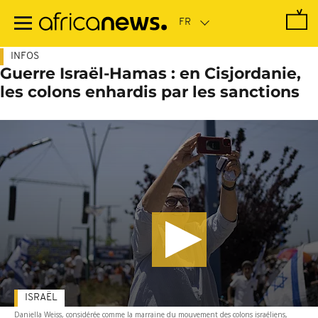
Passer
au
contenu
principal
INFOS
Guerre Israël-Hamas : en Cisjordanie,
les colons enhardis par les sanctions
ISRAËL
Daniella Weiss, considérée comme la marraine du mouvement des colons israéliens,