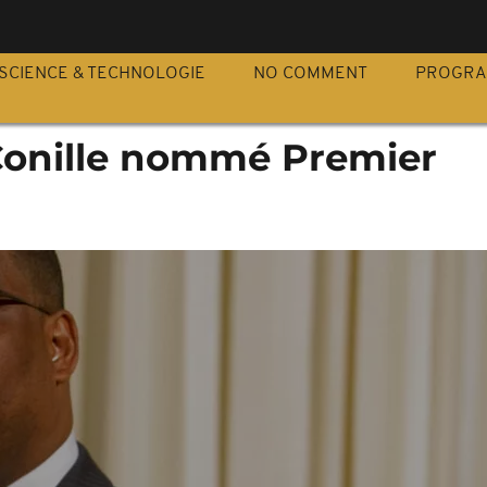
S
SCIENCE & TECHNOLOGIE
NO COMMENT
PROGR
 Conille nommé Premier