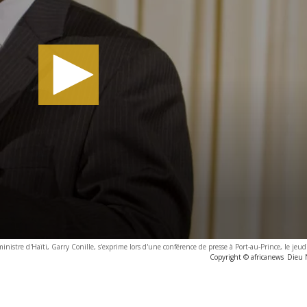
nistre d'Haïti, Garry Conille, s'exprime lors d'une conférence de presse à Port-au-Prince, le jeud
Copyright © africanews
Dieu 