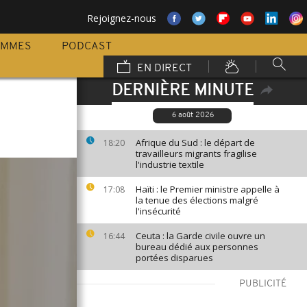
Rejoignez-nous
AMMES
PODCAST
EN DIRECT
DERNIÈRE MINUTE
6 août 2026
Afrique du Sud : le départ de
18:20
travailleurs migrants fragilise
l'industrie textile
Haïti : le Premier ministre appelle à
17:08
la tenue des élections malgré
l'insécurité
Ceuta : la Garde civile ouvre un
16:44
bureau dédié aux personnes
portées disparues
PUBLICITÉ