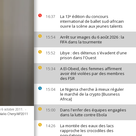
La 13ᵉ édition du concours
16:37
international de ballet sud-africain
ouvre la scène aux jeunes talents
Arrêt sur images du 6 août 2026 : la
15:54
FIFA dans la tourmente
Libye : des détenus s'évadent d'une
15:52
prison dans l'Ouest
A El-Obeid, des femmes affirment
15:34
avoir été violées par des membres
des FSR
Le Nigeria cherche à mieux réguler
15:04
le marché de la crypto [Business
Africa]
i 6 octobre 2011.
-
Dans l'enfer des équipes engagées
15:00
Nalio Chery/AP2011
dans la lutte contre Ebola
La montée des eaux des lacs
14:26
rapproche les crocodiles des
populations