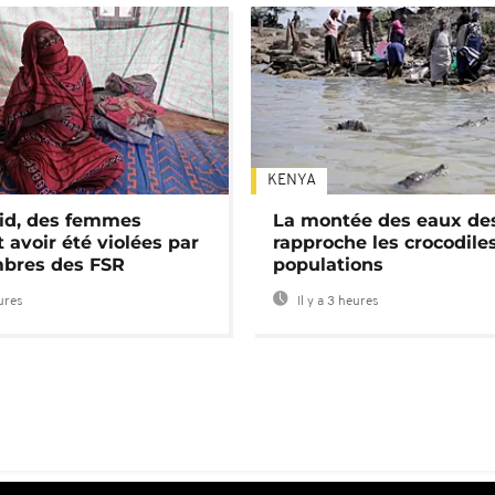
KENYA
id, des femmes
La montée des eaux des
 avoir été violées par
rapproche les crocodile
bres des FSR
populations
eures
Il y a 3 heures