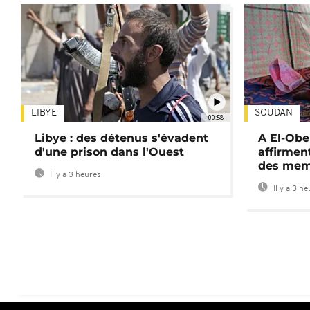
LIBYE
SOUDAN
00:58
Libye : des détenus s'évadent
A El-Obe
d'une prison dans l'Ouest
affirment
des mem
Il y a 3 heures
Il y a 3 h