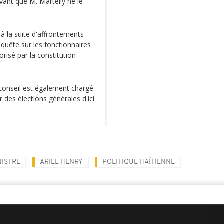
avant que M. Martelly ne le
à la suite d'affrontements
nquête sur les fonctionnaires
orisé par la constitution
 conseil est également chargé
 des élections générales d'ici
NISTRE
ARIEL HENRY
POLITIQUE HAÏTIENNE