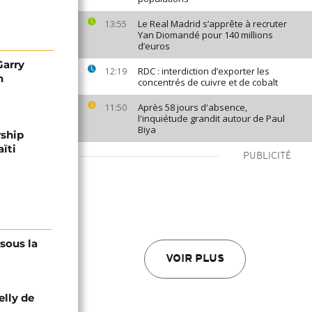
Le Real Madrid s’apprête à recruter
13:55
Yan Diomandé pour 140 millions
d’euros
Garry
RDC : interdiction d’exporter les
12:19
n
concentrés de cuivre et de cobalt
Après 58 jours d'absence,
11:50
l'inquiétude grandit autour de Paul
Biya
rship
ïti
PUBLICITÉ
 sous la
VOIR PLUS
elly de