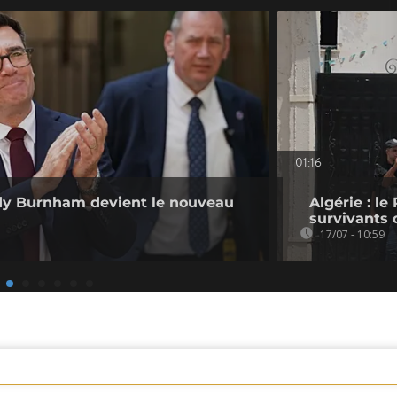
01:16
dy Burnham devient le nouveau
Algérie : l
survivants 
17/07 - 10:59