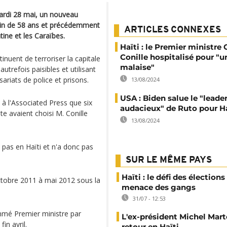
mardi 28 mai, un nouveau
decin de 58 ans et précédemment
ARTICLES CONNEXES
tine et les Caraïbes.
Haïti : le Premier ministre 
Conille hospitalisé pour "u
inuent de terroriser la capitale
malaise"
utrefois paisibles et utilisant
riats de police et prisons.
13/08/2024
USA : Biden salue le "leade
 à l'Associated Press que six
audacieux" de Ruto pour Ha
e avaient choisi M. Conille
13/08/2024
t pas en Haïti et n'a donc pas
SUR LE MÊME PAYS
Haïti : le défi des élections
octobre 2011 à mai 2012 sous la
menace des gangs
31/07 - 12:53
ommé Premier ministre par
L'ex-président Michel Mart
in avril.
retour en Haïti