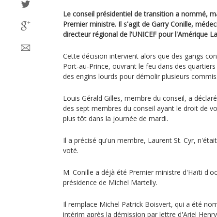
Le conseil présidentiel de transition a nommé, 
Premier ministre. Il s'agit de Garry Conille, mé
directeur régional de l'UNICEF pour l'Amérique La
Cette décision intervient alors que des gangs cont
Port-au-Prince, ouvrant le feu dans des quartiers a
des engins lourds pour démolir plusieurs commissa
Louis Gérald Gilles, membre du conseil, a déclaré
des sept membres du conseil ayant le droit de vot
plus tôt dans la journée de mardi.
Il a précisé qu'un membre, Laurent St. Cyr, n'étai
voté.
M. Conille a déjà été Premier ministre d'Haïti d'
présidence de Michel Martelly.
Il remplace Michel Patrick Boisvert, qui a été n
intérim après la démission par lettre d'Ariel Henry f