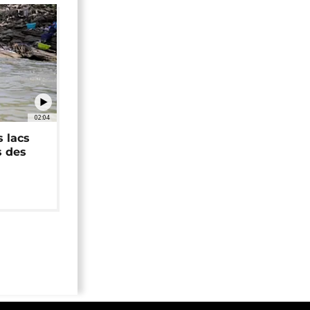
02:04
 lacs
s des