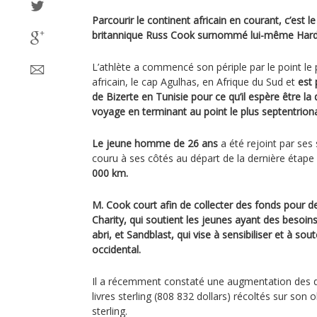
Parcourir le continent africain en courant, c’est le
britannique Russ Cook surnommé lui-même Hardes
L’athlète a commencé son périple par le point le
africain, le cap Agulhas, en Afrique du Sud et
est 
de Bizerte en Tunisie pour ce qu’il espère être la
voyage en terminant au point le plus septentrion
Le jeune homme de 26 ans
a été rejoint par ses
couru à ses côtés au départ de la dernière étap
000 km.
M. Cook court afin de collecter des fonds pour d
Charity, qui soutient les jeunes ayant des besoi
abri, et Sandblast, qui vise à sensibiliser et à so
occidental.
Il a récemment constaté une augmentation des d
livres sterling (808 832 dollars) récoltés sur son ob
sterling.