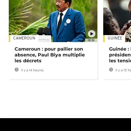
CAMEROUN
GUINÉE
00:59
Cameroun : pour pallier son
Guinée :
absence, Paul Biya multiplie
préside
les décrets
les tensi
Il y a 14 heures
Il y a 15 