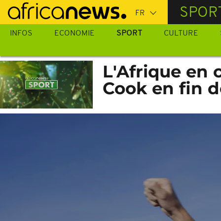
Passer
SPOR
au
contenu
INFOS
ECONOMIE
SPORT
CULTURE
principal
L'Afrique en 
Cook en fin 