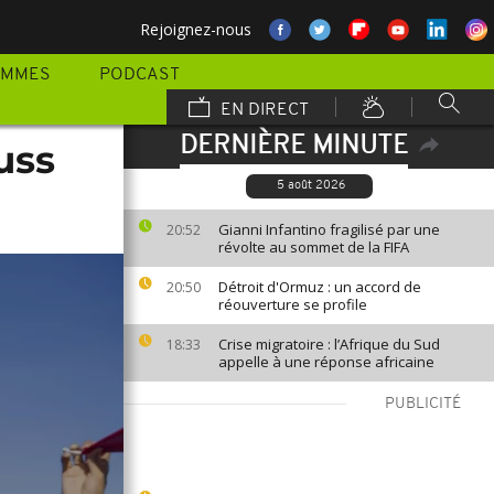
Rejoignez-nous
AMMES
PODCAST
EN DIRECT
DERNIÈRE MINUTE
uss
5 août 2026
Gianni Infantino fragilisé par une
20:52
révolte au sommet de la FIFA
Détroit d'Ormuz : un accord de
20:50
réouverture se profile
Crise migratoire : l’Afrique du Sud
18:33
appelle à une réponse africaine
PUBLICITÉ