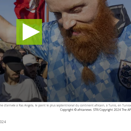
gne d'arrivée à Ras Angela, le point le plus septentrional du continent africain, à Tunis, en Tunisi
Copyright © africanews
STR/Copyright 2024 The AP. 
024