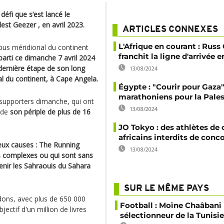
 défi que s’est lancé le
t Geezer , en avril 2023.
ARTICLES CONNEXES
L'Afrique en courant : Russ
 pus méridional du continent
franchit la ligne d'arrivée e
parti ce dimanche 7 avril 2024
 dernière étape de son long
13/08/2024
al du continent, à Cape Angela.
Égypte : "Courir pour Gaza"
marathoniens pour la Pales
 supporters dimanche, qui ont
13/08/2024
e de
son périple de plus de 16
JO Tokyo : des athlètes de 
africains interdits de conco
eux causes : The Running
13/08/2024
ns complexes ou qui sont sans
utenir les Sahraouis du Sahara
SUR LE MÊME PAYS
ons, avec plus de 650 000
Football : Moïne Chaâban
jectif d'un million de livres
sélectionneur de la Tunisie