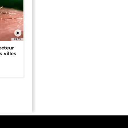
01:03
ecteur
 villes