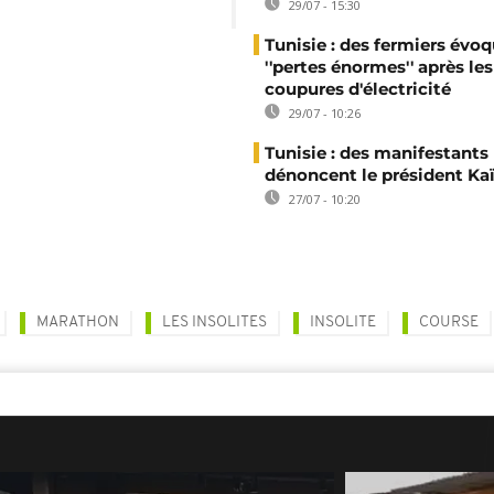
29/07 - 15:30
Tunisie : des fermiers évo
''pertes énormes'' après les
coupures d'électricité
29/07 - 10:26
Tunisie : des manifestants
dénoncent le président Kaï
27/07 - 10:20
MARATHON
LES INSOLITES
INSOLITE
COURSE