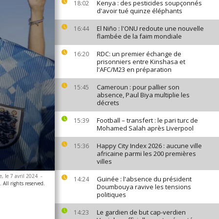
Kenya : des pesticides soupçonnés
18:02
d'avoir tué quinze éléphants
El Niño : l'ONU redoute une nouvelle
16:44
flambée de la faim mondiale
RDC: un premier échange de
16:20
prisonniers entre Kinshasa et
l'AFC/M23 en préparation
Cameroun : pour pallier son
15:45
absence, Paul Biya multiplie les
décrets
Football – transfert : le pari turc de
15:39
Mohamed Salah après Liverpool
Happy City Index 2026 : aucune ville
15:36
africaine parmi les 200 premières
villes
e, le 7 avril 2024
-
Guinée : l'absence du président
14:24
All rights reserved.
Doumbouya ravive les tensions
politiques
Le gardien de but cap-verdien
14:23