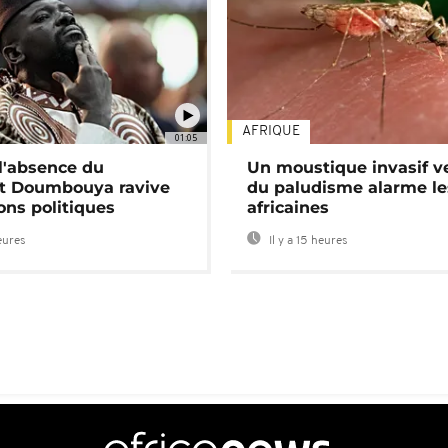
AFRIQUE
01:05
 l'absence du
Un moustique invasif v
nt Doumbouya ravive
du paludisme alarme les
ons politiques
africaines
heures
Il y a 15 heures