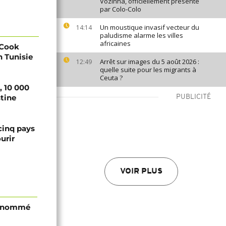
Vozinha, officiellement présenté
par Colo-Colo
Un moustique invasif vecteur du
14:14
paludisme alarme les villes
africaines
 Cook
n Tunisie
Arrêt sur images du 5 août 2026 :
12:49
quelle suite pour les migrants à
Ceuta ?
, 10 000
tine
PUBLICITÉ
cinq pays
urir
VOIR PLUS
i nommé