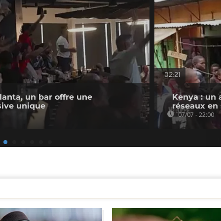
02:21
lanta, un bar offre une
Kenya : un a
sive unique
réseaux en
07/07 - 22:00