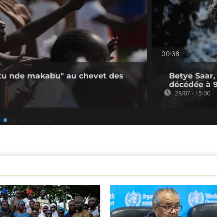
00:38
utu nde makabu" au chevet des
Betye Saar, 
décédée à 
28/07 - 15:00