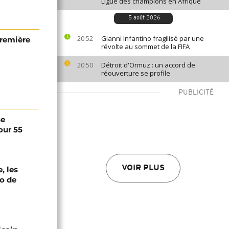
Ligue des champions en Afrique
5 août 2026
Gianni Infantino fragilisé par une
20:52
première
révolte au sommet de la FIFA
Détroit d'Ormuz : un accord de
20:50
réouverture se profile
PUBLICITÉ
se
our 55
VOIR PLUS
, les
oo de