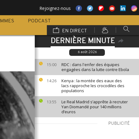
Rejoignez-nous
AMMES
PODCAST
EN DIRECT
DERNIÈRE MINUTE
6 août 2026
RDC : dans l'enfer des équipes
15:00
engagées dans la lutte contre Ebola
Kenya : la montée des eaux des
14:26
lacs rapproche les crocodiles des
populations
Le Real Madrid s’apprête à recruter
13:55
Yan Diomandé pour 140 millions
d’euros
PUBLICITÉ