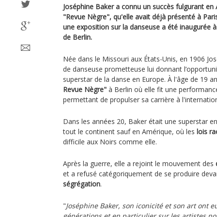
Joséphine Baker a connu un succès fulgurant en 
"Revue Nègre", qu'elle avait déjà présenté à Paris
une exposition sur la danseuse a été inaugurée à 
de Berlin.
Née dans le Missouri aux États-Unis, en 1906 Jos
de danseuse prometteuse lui donnant l’opportun
superstar de la danse en Europe. À l'âge de 19 an
Revue Nègre"
à Berlin où elle fit une performance
permettant de propulser sa carrière à l'internatio
Dans les années 20, Baker était une superstar en
tout le continent sauf en Amérique, où les
lois ra
difficile aux Noirs comme elle.
Après la guerre, elle a rejoint le mouvement des
et a refusé catégoriquement de se produire devan
ségrégation
.
"
Joséphine Baker, son iconicité et son art ont 
générations et en particulier sur les artistes noi