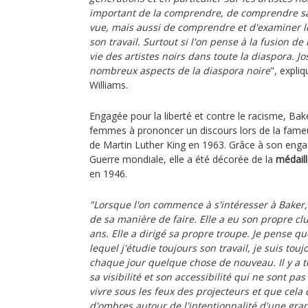
important de la comprendre, de comprendre sa
vue, mais aussi de comprendre et d'examiner 
son travail. Surtout si l'on pense à la fusion de 
vie des artistes noirs dans toute la diaspora. 
nombreux aspects de la diaspora noire
", expliq
Williams.
Engagée pour la liberté et contre le racisme, Bak
femmes à prononcer un discours lors de la fam
de Martin Luther King en 1963. Grâce à son eng
Guerre mondiale, elle a été décorée de la
médaill
en 1946.
"Lorsque l'on commence à s'intéresser à Baker,
de sa manière de faire. Elle a eu son propre c
ans. Elle a dirigé sa propre troupe. Je pense q
lequel j'étudie toujours son travail, je suis tou
chaque jour quelque chose de nouveau. Il y a t
sa visibilité et son accessibilité qui ne sont pas
vivre sous les feux des projecteurs et que cela
d'ombres autour de l'intentionnalité d'une grand