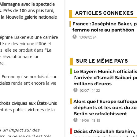
Allemagne avec le spectacle
. Près de 100 ans plus tard,
ARTICLES CONNEXES
la Nouvelle galerie nationale
France : Joséphine Baker, 
femme noire au panthéon
éphine Baker eut une carrière
13/08/2024
ité de devenir une
icône
et
s, elle se produit dans
"La
 révolutionnaire lui
SUR LE MÊME PAYS
nal.
Le Bayern Munich officiali
 Europe qui se produisait sur
l’arrivée d’Ismaël Saibari p
ciales
rendaient encore la vie
millions d’euros
02/07 - 14:22
Alors que l'Europe suffoque
droits civiques aux États-Unis
éléphants et les ours du z
t des publics victimes de la
Berlin se rafraîchissent
19/06 - 18:15
eu un impact sur des
Décès d’Abdullah Ibrahim,
rs. Je pense qu'il est très