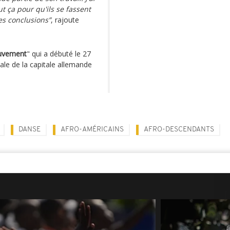
t ça pour qu'ils se fassent
es conclusions”
, rajoute
ouvement
" qui a débuté le 27
nale de la capitale allemande
DANSE
AFRO-AMÉRICAINS
AFRO-DESCENDANTS