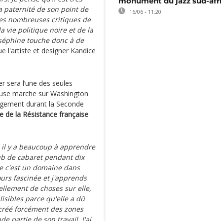
monument du jazz sud-afr
 paternité de son point de
16/06 - 11:20
les nombreuses critiques de
la vie politique noire et de la
Joséphine touche donc à de
ue l'artiste et designer Kandice
er sera l’une des seules
euse marche sur Washington
agement durant la Seconde
e de la Résistance française
 il y a beaucoup à apprendre
lub de cabaret pendant dix
ue c'est un domaine dans
jours fascinée et j'apprends
ellement de choses sur elle,
 lisibles parce qu'elle a dû
 créé forcément des zones
e partie de son travail. J'ai