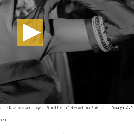
phine Baker pose dans sa loge au Strand Theater à New York, aux États-Unis.
-
Copyright © afr
024