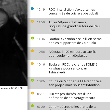
RDC : interdiction d’exporter les
12:19
concentrés de cuivre et de cobalt
Après 58 jours d'absence,
11:50
l'inquiétude grandit autour de Paul
Biya
Football : Vozinha accueilli en héros
11:36
par les supporters de Colo-Colo
À Ceuta, 1 100 mineurs accueillis
10:56
pour seulement 90 places
Ebola en RDC : le chef de l'OMS à
10:16
Kinshasa pour rencontrer
Tshisekedi
Coupe du Monde : la FIFA renonce à
10:06
son projet, mais soutient Infantino
icanews
AP/1961 AP
308 otages libérés lors d’une
08:11
opération de sauvetage record
Canal+ décroche les droits de la
07:20