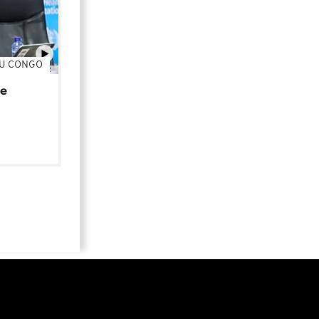
DU CONGO
01:02
de