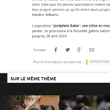
donc hâte que les jeunes spectateurs voient tou
leur propre opinion ou qu'ils tirent leurs propr
Kandice Williams.
L'exposition "
Joséphine Baker : une icône en m
janvier, se poursuivra à la Nouvelle galerie natio
jusqu'au 28 avril 2024.
Partager
EXPOSITION
Plus d'informations à propos de
SUR LE MÊME THÈME