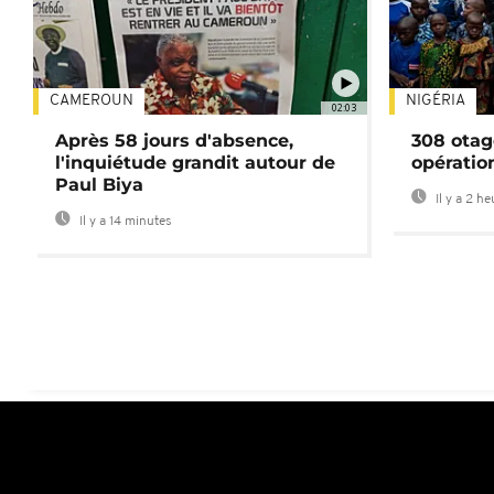
CAMEROUN
NIGÉRIA
02:03
Après 58 jours d'absence,
308 otag
l'inquiétude grandit autour de
opératio
Paul Biya
Il y a 2 h
Il y a 14 minutes