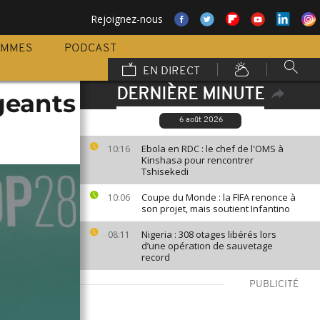
Rejoignez-nous
AMMES
PODCAST
EN DIRECT
DERNIÈRE MINUTE
geants
6 août 2026
Ebola en RDC : le chef de l'OMS à
10:16
Kinshasa pour rencontrer
Tshisekedi
Coupe du Monde : la FIFA renonce à
10:06
son projet, mais soutient Infantino
Nigeria : 308 otages libérés lors
08:11
d’une opération de sauvetage
record
PUBLICITÉ