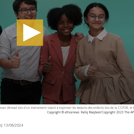
Revan Ahmad lors d'un événement visant à exprimer les besoins des enfants lors de la COP28, l
Copyright © africanews
Rafiq Maqbool/Copyright 2023 The AP. 
J:
13/08/2024