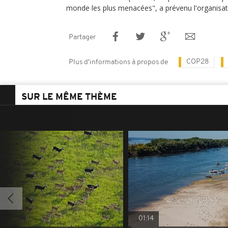
monde les plus menacées", a prévenu l'organisati
Partager
COP28
Plus d'informations à propos de
SUR LE MÊME THÈME
01:14