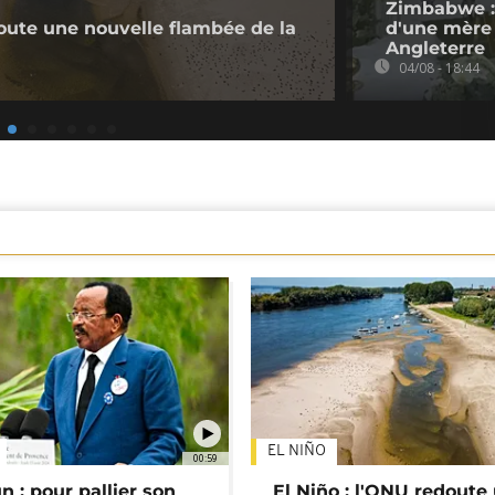
Zimbabwe :
doute une nouvelle flambée de la
d'une mère 
Angleterre
04/08 - 18:44
EL NIÑO
00:59
 : pour pallier son
El Niño : l'ONU redoute