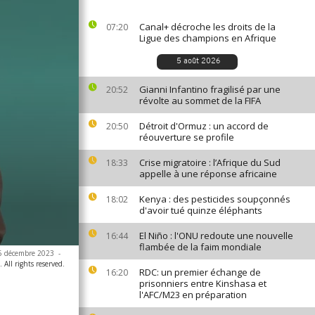
Canal+ décroche les droits de la
07:20
Ligue des champions en Afrique
5 août 2026
Gianni Infantino fragilisé par une
20:52
révolte au sommet de la FIFA
Détroit d'Ormuz : un accord de
20:50
réouverture se profile
Crise migratoire : l’Afrique du Sud
18:33
appelle à une réponse africaine
Kenya : des pesticides soupçonnés
18:02
d'avoir tué quinze éléphants
El Niño : l'ONU redoute une nouvelle
16:44
flambée de la faim mondiale
e 6 décembre 2023
-
All rights reserved.
RDC: un premier échange de
16:20
prisonniers entre Kinshasa et
l'AFC/M23 en préparation