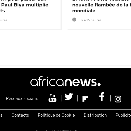
 Paul Biya multiplie
nouvelle flambée de la 
ts
mondiale
eures
Il y a 16 heures
Réseaux sociaux
ns
Contacts
Politique de Cookie
Distribution
Publicit