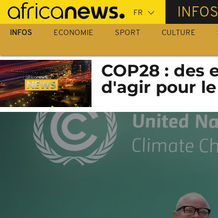
Passer
INFO
au
contenu
INFOS
ECONOMIE
SPORT
CULTURE
principal
COP28 : des e
d'agir pour le