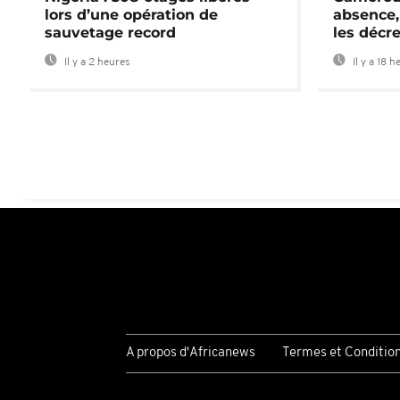
lors d’une opération de
absence,
sauvetage record
les décre
Il y a 2 heures
Il y a 18 h
A propos d'Africanews
Termes et Conditio