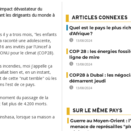
'impact dévastateur du
ant les dirigeants du monde à
ARTICLES CONNEXES
Quel est le pays le plus ric
d'Afrique ?
il y a trois mois, "les enfants
", a raconté une adolescente,
13/08/2024
6 ans invités par l'Unicef à
COP 28 : les énergies fossi
l'ONU pour le climat (COP28).
ligne de mire
13/08/2024
s incendies, moi j'appelle ça
llait bien et, en un instant,
COP28 à Dubaï : les négoci
t de cette "nuit terrible" où les
démarrent jeudi
s l'est de ce pays.
13/08/2024
u moment du passage de la
fait plus de 4.200 morts.
SUR LE MÊME PAYS
Kinshasa, lorsque sa maison a
Guerre au Moyen-Orient : l’
menace de représailles "pl