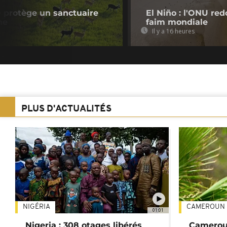
 protège un sanctuaire
El Niño : l'ONU re
ne
faim mondiale
Il y a 16 heures
PLUS D'ACTUALITÉS
NIGÉRIA
CAMEROUN
01:01
Nigeria : 308 otages libérés
Cameroun