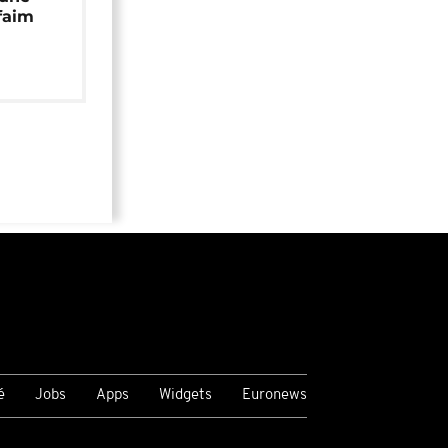
faim
é
Jobs
Apps
Widgets
Euronews