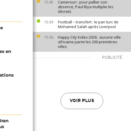
Cameroun : pour pallier son
15:45
absence, Paul Biya multiplie les
décrets
Football – transfert : le pari turc de
15:39
Mohamed Salah après Liverpool
he
Happy City Index 2026 : aucune ville
15:36
africaine parmi les 200 premières
villes
les en
PUBLICITÉ
ations
VOIR PLUS
Iran
us