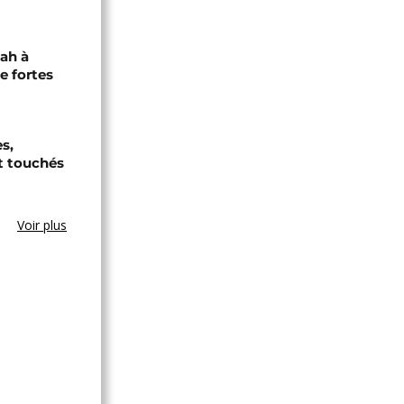
jah à
e fortes
s,
t touchés
Voir plus