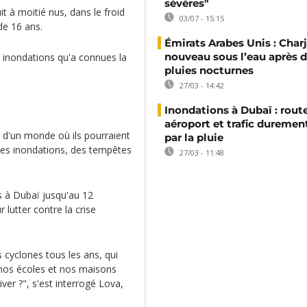
sévères"
t à moitié nus, dans le froid
03/07 - 15:15
de 16 ans.
Émirats Arabes Unis : Char
nouveau sous l’eau après d
s inondations qu'a connues la
pluies nocturnes
27/03 - 14:42
Inondations à Dubaï : route
aéroport et trafic duremen
 d'un monde où ils pourraient
par la pluie
r des inondations, des tempêtes
27/03 - 11:48
is à Dubaï jusqu'au 12
lutter contre la crise
cyclones tous les ans, qui
 nos écoles et nos maisons
iver ?", s'est interrogé Lova,