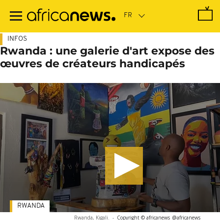
Passer
au
contenu
principal
INFOS
Rwanda : une galerie d'art expose des
œuvres de créateurs handicapés
RWANDA
Rwanda, Kigali.
-
Copyright © africanews
@africanews