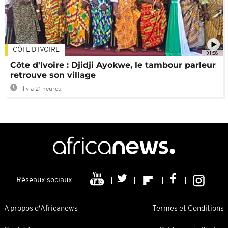
CÔTE D'IVOIRE
01:58
Côte d'Ivoire : Djidji Ayokwe, le tambour parleur
retrouve son village
Il y a 21 heures
Réseaux sociaux
A propos d'Africanews
Termes et Conditions