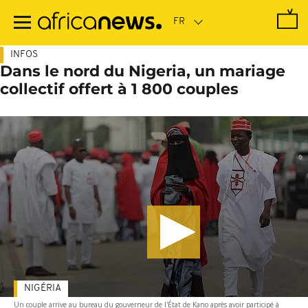
Passer
au
contenu
principal
INFOS
Dans le nord du Nigeria, un mariage
collectif offert à 1 800 couples
NIGÉRIA
Un couple arrive au bureau du gouverneur de l'État de Kano après avoir participé à