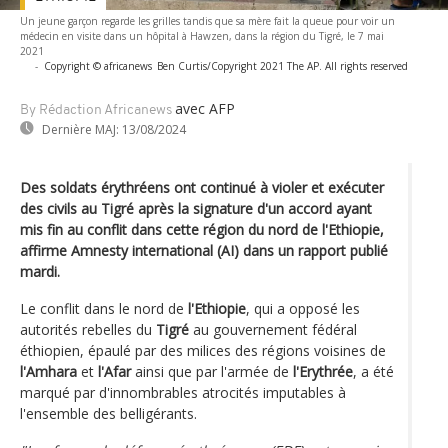
Un jeune garçon regarde les grilles tandis que sa mère fait la queue pour voir un
médecin en visite dans un hôpital à Hawzen, dans la région du Tigré, le 7 mai
2021
-
Copyright © africanews
Ben Curtis/Copyright 2021 The AP. All rights reserved
avec AFP
By Rédaction Africanews
Dernière MAJ:
13/08/2024
Des soldats érythréens ont continué à violer et exécuter
des civils au Tigré après la signature d'un accord ayant
mis fin au conflit dans cette région du nord de l'Ethiopie,
affirme Amnesty international (AI) dans un rapport publié
mardi.
Le conflit dans le nord de
l'Ethiopie
, qui a opposé les
autorités rebelles du
Tigré
au gouvernement fédéral
éthiopien, épaulé par des milices des régions voisines de
l'Amhara
et
l'Afar
ainsi que par l'armée de
l'Erythrée
, a été
marqué par d'innombrables atrocités imputables à
l'ensemble des belligérants.