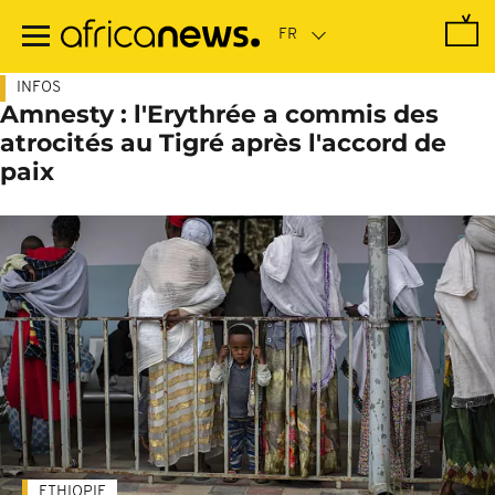
Passer
au
contenu
principal
INFOS
Amnesty : l'Erythrée a commis des
atrocités au Tigré après l'accord de
paix
ETHIOPIE