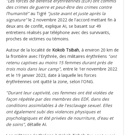
"Les forces de défense érythréennes (EDF) ont commis
des crimes de guerre et peut-être des crimes contre
l’humanité"
au Tigré
"juste avant et juste après la
signature"
le 2 novembre 2022 de l'accord mettant fin à
deux ans de conflit, explique AI, se basant sur 49
entretiens réalisés par téléphone avec des survivants,
proches de victimes ou témoins.
Autour de la localité de
Kokob Tsibah
, à environ 20 km de
la frontière avec l'Erythrée, des militaires érythréens
"ont
retenu captives au moins 15 femmes durant près de
trois mois dans leur camp"
, entre le 1er novembre 2022
et le 19 janvier 2023, date à laquelle les forces
érythréennes ont quitté la zone, selon l'ONG.
"Durant leur captivité, ces femmes ont été violées de
façon répétée par des membres des EDF, dans des
conditions assimilables à de l'esclavage sexuel. Elles
ont également subi des violences physiques et
psychologiques et été privées de nourriture, d'eau et
de soins"
, détaille AI.