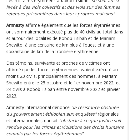
Les militaires érythréens à Kokob Tsibah
"se sont aussi
livrés à des viols collectifs et des viols sur des femmes
retenues prisonnières dans leurs propres maisons"
.
Amnesty
affirme également que les forces érythréennes
ont sommairement exécuté plus de 40 civils au total dans
et autour des localités de Kobob Tsibah et de Mariam
Shewito, à une centaine de km plus à l'ouest et à une
soixantaine de km de la frontière érythréenne.
Des témoins, survivants et proches de victimes ont
affirmé que les forces érythréennes avaient exécuté au
moins 20 civils, principalement des hommes, à Mariam
Shewito entre le 25 octobre et le 1er novembre 2022, et
24 civils à Kobob Tsibah entre novembre 2022 et janvier
2023.
Amnesty International dénonce
"la résistance obstinée
du gouvernement éthiopien aux enquêtes"
régionales
et internationales, qui fait
"obstacle à ce que justice soit
rendue pour les crimes et violations des droits humains
commis par les forces érythréennes"
.