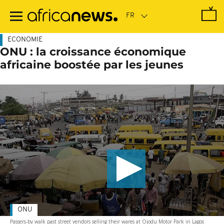
Passer
au
contenu
principal
ECONOMIE
ONU : la croissance économique
africaine boostée par les jeunes
ONU
Passers-by walk past street vendors selling their wares at Ojodu Motor Park in Lagos