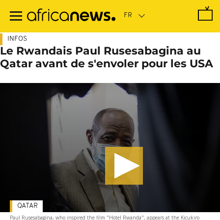
Passer
au
contenu
principal
INFOS
Le Rwandais Paul Rusesabagina au
Qatar avant de s'envoler pour les USA
QATAR
Paul Rusesabagina, who inspired the film "Hotel Rwanda", appears at the Kicukiro