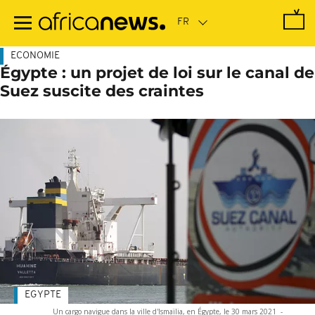
Passer
au
contenu
principal
ECONOMIE
Égypte : un projet de loi sur le canal de
Suez suscite des craintes
EGYPTE
Un cargo navigue dans la ville d'Ismaïlia, en Égypte, le 30 mars 2021
-