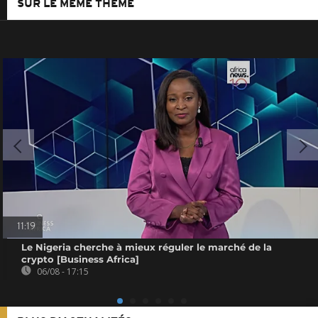
SUR LE MÊME THÈME
11:19
Le Nigeria cherche à mieux réguler le marché de la
crypto [Business Africa]
06/08 - 17:15