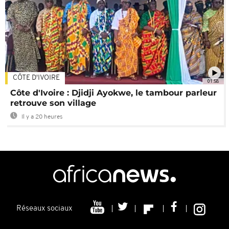
CÔTE D'IVOIRE
01:58
Côte d'Ivoire : Djidji Ayokwe, le tambour parleur
retrouve son village
Il y a 20 heures
Réseaux sociaux