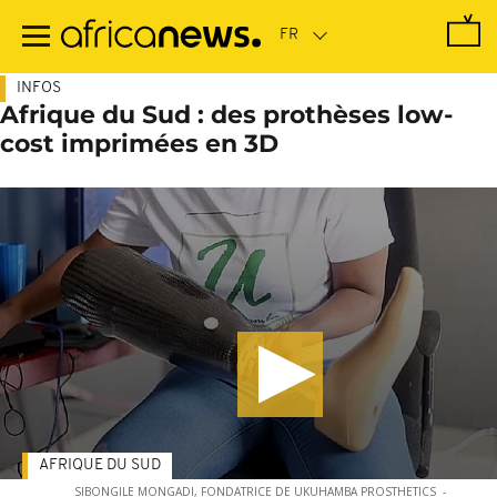
Passer
au
contenu
principal
INFOS
Afrique du Sud : des prothèses low-
cost imprimées en 3D
AFRIQUE DU SUD
SIBONGILE MONGADI, FONDATRICE DE UKUHAMBA PROSTHETICS
-