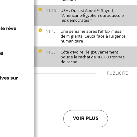
USA : Qui est Abdul El-Sayed,
11:56
l’Américano-Égyptien qui bouscule
les démocrates ?
ale rêve
Une semaine après l’afflux massif
11:45
de migrants, Ceuta face à l’urgence
humanitaire
Côte d’Ivoire : le gouvernement
11:33
es
boucle le rachat de 100 000 tonnes
de cacao
PUBLICITÉ
ives sur
VOIR PLUS