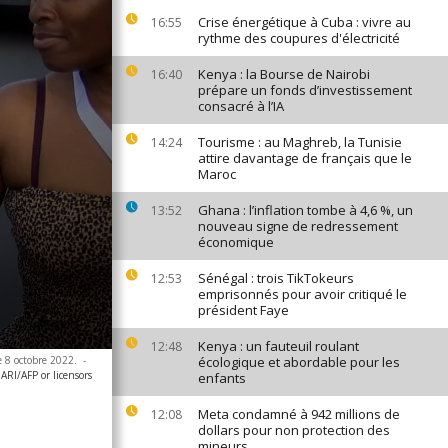
Crise énergétique à Cuba : vivre au
16:55
rythme des coupures d'électricité
Kenya : la Bourse de Nairobi
16:40
prépare un fonds d’investissement
consacré à l’IA
Tourisme : au Maghreb, la Tunisie
14:24
attire davantage de français que le
Maroc
Ghana : l’inflation tombe à 4,6 %, un
13:52
nouveau signe de redressement
économique
Sénégal : trois TikTokeurs
12:53
emprisonnés pour avoir critiqué le
président Faye
Kenya : un fauteuil roulant
12:48
e 8 octobre 2022.
-
écologique et abordable pour les
I/AFP or licensors
enfants
Meta condamné à 942 millions de
12:08
dollars pour non protection des
mineurs