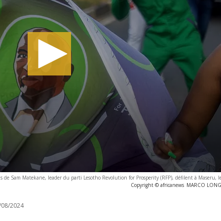
s de Sam Matekane, leader du parti Lesotho Revolution for Prosperity (RFP), défilent à Maseru, l
Copyright © africanews
MARCO LONGAR
/08/2024