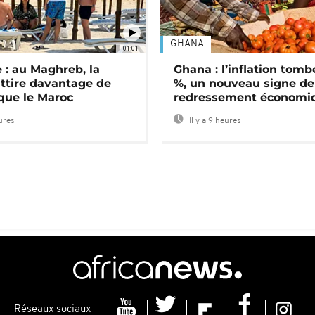
GHANA
01:01
 : au Maghreb, la
Ghana : l’inflation tomb
attire davantage de
%, un nouveau signe de
 que le Maroc
redressement économi
eures
Il y a 9 heures
Réseaux sociaux