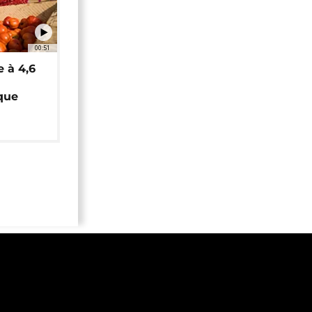
00:51
e à 4,6
que