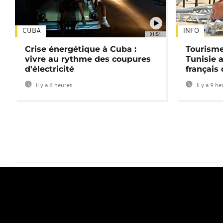
CUBA
INFO
01:54
Crise énergétique à Cuba :
Tourisme
vivre au rythme des coupures
Tunisie 
d'électricité
français
Il y a 6 heures
Il y a 9 h