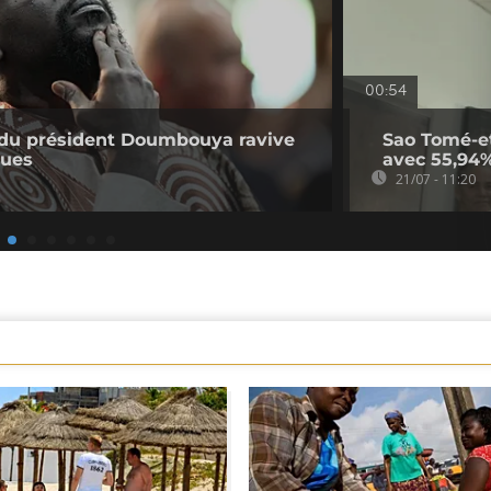
00:54
e du président Doumbouya ravive
Sao Tomé-et-
ques
avec 55,94%
21/07 - 11:20