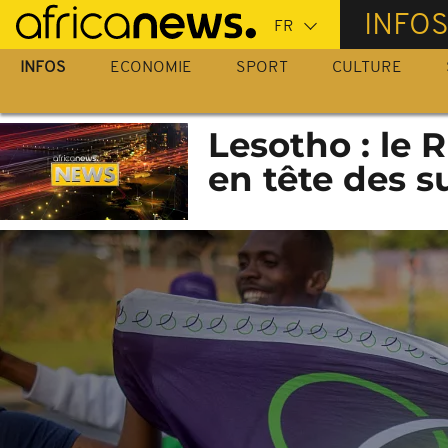
Passer
INFO
au
contenu
INFOS
ECONOMIE
SPORT
CULTURE
principal
Lesotho : le 
en tête des s