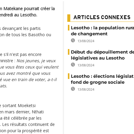
am Matekane pourrait créer la
vendredi au Lesotho.
ARTICLES CONNEXES
Lesotho : la population rur
s devançant les partis
de changement
ion de tous les Basotho ou
13/08/2024
Début du dépouillement d
 s'il n'est pas encore
législatives au Lesotho
inistre :
Nos jeunes, je veux
13/08/2024
que vous êtes ceux qui veulent
vous avez montré que vous
Lesotho : élections législat
 vue en train de voter, a-t-il
fond de grogne sociale
ats.
13/08/2024
re sortant Moeketsi
en mars dernier, Nthati
a été célébrée par les
. Les résultats continuent de
ion pour la prospérité est