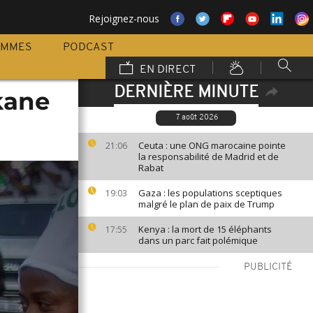
Rejoignez-nous
AMMES
PODCAST
EN DIRECT
DERNIÈRE MINUTE
kane
7 août 2026
Ceuta : une ONG marocaine pointe
21:06
la responsabilité de Madrid et de
Rabat
Gaza : les populations sceptiques
19:03
malgré le plan de paix de Trump
Kenya : la mort de 15 éléphants
17:55
dans un parc fait polémique
PUBLICITÉ