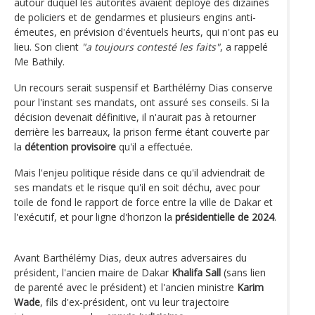
autour duquel les autorités avaient déployé des dizaines
de policiers et de gendarmes et plusieurs engins anti-
émeutes, en prévision d'éventuels heurts, qui n'ont pas eu
lieu. Son client
"a toujours contesté les faits"
, a rappelé
Me Bathily.
Un recours serait suspensif et Barthélémy Dias conserve
pour l'instant ses mandats, ont assuré ses conseils. Si la
décision devenait définitive, il n'aurait pas à retourner
derrière les barreaux, la prison ferme étant couverte par
la
détention provisoire
qu'il a effectuée.
Mais l'enjeu politique réside dans ce qu'il adviendrait de
ses mandats et le risque qu'il en soit déchu, avec pour
toile de fond le rapport de force entre la ville de Dakar et
l'exécutif, et pour ligne d'horizon la
présidentielle de 2024
.
Avant Barthélémy Dias, deux autres adversaires du
président, l'ancien maire de Dakar
Khalifa Sall
(sans lien
de parenté avec le président) et l'ancien ministre
Karim
Wade
, fils d'ex-président, ont vu leur trajectoire