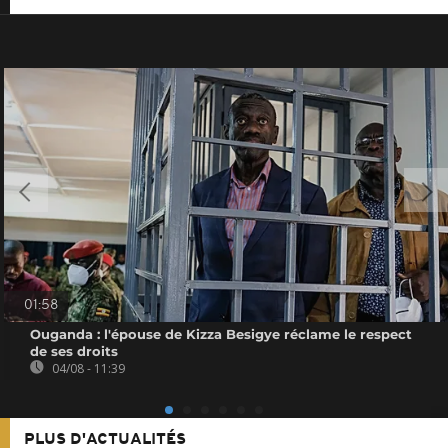
01:58
Ouganda : l'épouse de Kizza Besigye réclame le respect
de ses droits
04/08 - 11:39
PLUS D'ACTUALITÉS