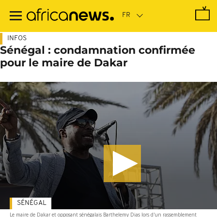
Passer
au
contenu
principal
INFOS
Sénégal : condamnation confirmée
pour le maire de Dakar
SÉNÉGAL
Le maire de Dakar et opposant sénégalais Barthelemy Dias lors d'un rassemblement