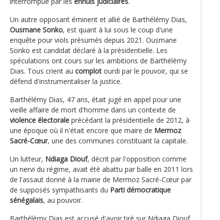
interrompue par les
ennuis judiciaires
.
Un autre opposant éminent et allié de Barthélémy Dias,
Ousmane Sonko
, est quant à lui sous le coup d'une
enquête pour viols présumés depuis 2021. Ousmane
Sonko est candidat déclaré à la présidentielle. Les
spéculations ont cours sur les ambitions de Barthélémy
Dias. Tous crient au
complot
ourdi par le pouvoir, qui se
défend d'instrumentaliser la justice.
Barthélémy Dias, 47 ans, était jugé en appel pour une
vieille affaire de mort d'homme dans un contexte de
violence électorale
précédant la présidentielle de 2012, à
une époque où il n'était encore que maire de
Mermoz
Sacré-Cœur
, une des communes constituant la capitale.
Un lutteur,
Ndiaga Diouf
, décrit par l'opposition comme
un nervi du régime, avait été abattu par balle en 2011 lors
de l'assaut donné à la mairie de Mermoz Sacré-Cœur par
de supposés sympathisants du
Parti démocratique
sénégalais
, au pouvoir.
Barthélémy Dias est accusé d'avoir tiré sur Ndiaga Diouf.