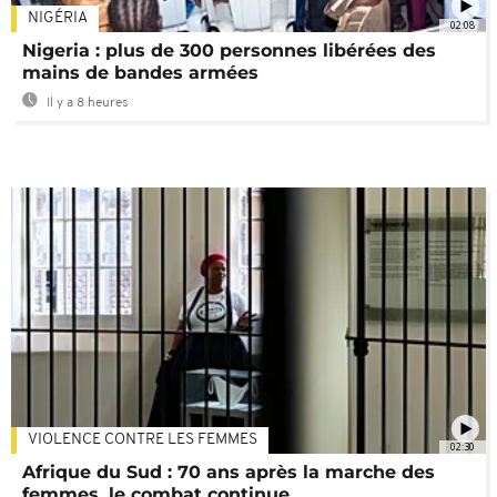
NIGÉRIA
02:08
Nigeria : plus de 300 personnes libérées des
mains de bandes armées
Il y a 8 heures
VIOLENCE CONTRE LES FEMMES
02:30
Afrique du Sud : 70 ans après la marche des
femmes, le combat continue