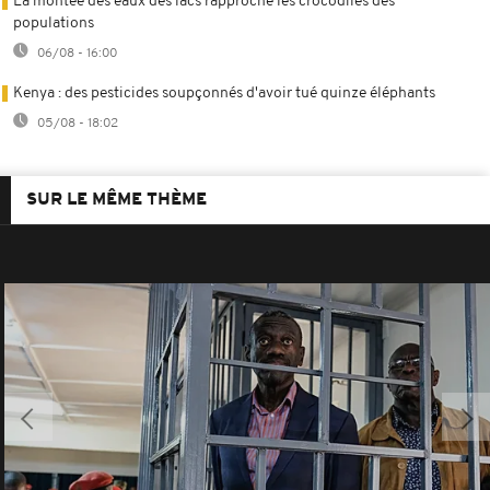
La montée des eaux des lacs rapproche les crocodiles des
populations
06/08 - 16:00
Kenya : des pesticides soupçonnés d'avoir tué quinze éléphants
05/08 - 18:02
SUR LE MÊME THÈME