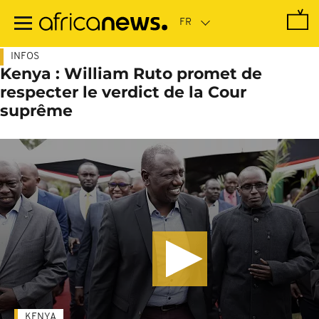
Passer
au
contenu
principal
INFOS
Kenya : William Ruto promet de
respecter le verdict de la Cour
suprême
KENYA