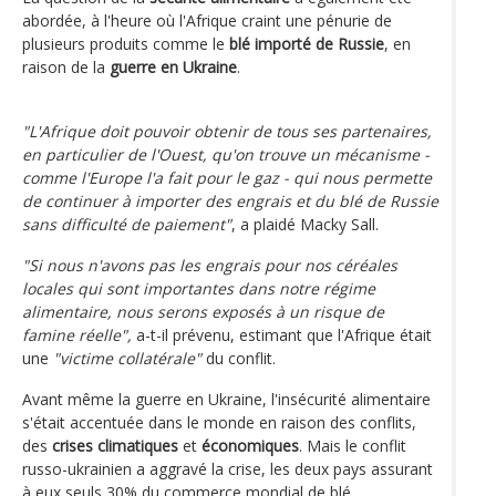
abordée, à l'heure où l'Afrique craint une pénurie de
plusieurs produits comme le
blé importé de Russie
, en
raison de la
guerre en Ukraine
.
"L'Afrique doit pouvoir obtenir de tous ses partenaires,
en particulier de l'Ouest, qu'on trouve un mécanisme -
comme l'Europe l'a fait pour le gaz - qui nous permette
de continuer à importer des engrais et du blé de Russie
sans difficulté de paiement"
, a plaidé Macky Sall.
"Si nous n'avons pas les engrais pour nos céréales
locales qui sont importantes dans notre régime
alimentaire, nous serons exposés à un risque de
famine réelle",
a-t-il prévenu, estimant que l'Afrique était
une
"victime collatérale"
du conflit.
Avant même la guerre en Ukraine, l'insécurité alimentaire
s'était accentuée dans le monde en raison des conflits,
des
crises climatiques
et
économiques
. Mais le conflit
russo-ukrainien a aggravé la crise, les deux pays assurant
à eux seuls 30% du commerce mondial de blé.