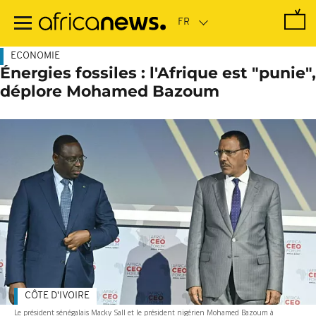
Passer
au
contenu
principal
ECONOMIE
Énergies fossiles : l'Afrique est "punie",
déplore Mohamed Bazoum
CÔTE D'IVOIRE
Le président sénégalais Macky Sall et le président nigérien Mohamed Bazoum à