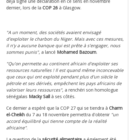
déjà signé une déclaration en ce sens en novembre
dernier, lors de la
COP 26
à Glasgow.
"A un moment, des sociétés avaient envisagé
d'exploiter le charbon du Niger. Mais avec ces mesures,
il n'y a aucune banque qui est prête à s'engager, nous
sommes punis"
, a lancé
Mohamed Bazoum
.
"Qu'on permette au continent africain d'exploiter ses
ressources naturelles ! Il est quand même inconcevable
que ceux qui ont exploité pendant plus d'un siècle le
pétrole et ses dérivés, empêchent les pays africains de
valoriser leurs ressources"
, a renchéri son homologue
sénégalais
Macky Sall
à ses côtés.
Ce dernier a espéré que la COP 27 qui se tiendra à
Charm
el-Cheikh
du 7 au 18 novembre permettra d'obtenir
"un
accord équilibré qui tienne compte de la réalité
africaine"
.
La question de la
sécurité alimentaire
a également été