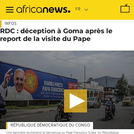
Passer
au
contenu
principal
INFOS
RDC : déception à Goma après le
report de la visite du Pape
RÉPUBLIQUE DÉMOCRATIQUE DU CONGO
Une bannière souhaitant la bienvenue au Pape François à Goma, en République