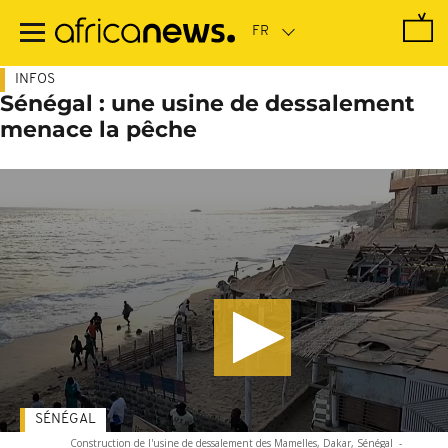
Passer
au
contenu
principal
INFOS
Sénégal : une usine de dessalement
menace la pêche
SÉNÉGAL
Construction de l'usine de dessalement des Mamelles, Dakar, Sénégal
-