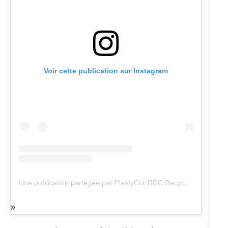
Voir cette publication sur Instagram
Une publication partagée par PlastyCor RDC Recyclage (@plastycor_rdc_recyclage_dechet)