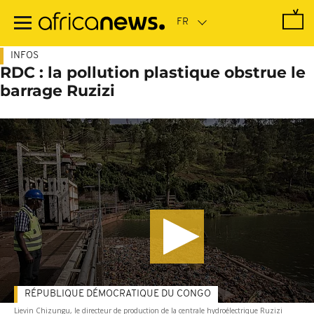
Passer
au
contenu
principal
INFOS
RDC : la pollution plastique obstrue le
barrage Ruzizi
RÉPUBLIQUE DÉMOCRATIQUE DU CONGO
Lievin Chizungu, le directeur de production de la centrale hydroélectrique Ruzizi