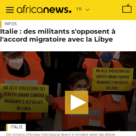
Passer
au
contenu
principal
INFOS
Italie : des militants s'opposent à
l'accord migratoire avec la Libye
ITALIE
Des militants d'Amnesty International devant le ministère italien des Affaires