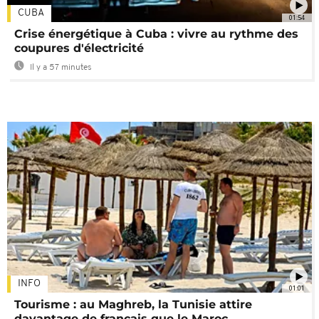
CUBA
01:54
Crise énergétique à Cuba : vivre au rythme des
coupures d'électricité
Il y a 57 minutes
INFO
01:01
Tourisme : au Maghreb, la Tunisie attire
davantage de français que le Maroc