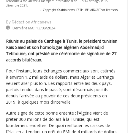
Tebboune à son arrivée à l'aéroport international de Tunis-Carthage, le 15
décembre 2021.
-
Copyright © africanews
FETHI BELAID/AFP or licensors
By Rédaction Africanews
Dernière MAJ:
13/08/2024
Réunis au palais de Carthage à Tunis, le président tunisien
Kais Saied et son homologue algérien Abdelmadjid
Tebboune, ont présidé une cérémonie de signature de 27
accords bilatéraux.
Pour l’instant, leurs échanges commerciaux sont estimés
à environ 1,2 milliards de dollars, mais Alger et Carthage
veulent aller plus loin. Les rapports entre les deux pays,
parfois tendus dans le passé, sont désormais positifs
depuis l’arrivée au pouvoir de ces deux présidents en
2019, à quelques mois d’intervalle.
Autre signe de cette bonne entente : l’Algérie vient de
prêter 300 millions de dollars à la Tunisie, qui est
lourdement endettée. De quoi renflouer les caisses de
l’état en attendant un prêt du FMI de 4 milliards de dollars.