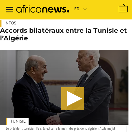
Passer
au
contenu
principal
INFOS
Accords bilatéraux entre la Tunisie et
l’Algérie
TUNISIE
Le président tunisien Kais Saied serre la main du président algérien Abdelmajid