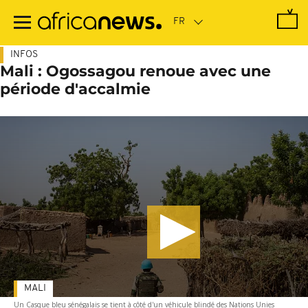
Passer
au
contenu
principal
INFOS
Mali : Ogossagou renoue avec une
période d'accalmie
MALI
Un Casque bleu sénégalais se tient à côté d'un véhicule blindé des Nations Unies