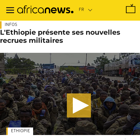
Passer
au
contenu
principal
INFOS
L'Ethiopie présente ses nouvelles
recrues militaires
ETHIOPIE
-