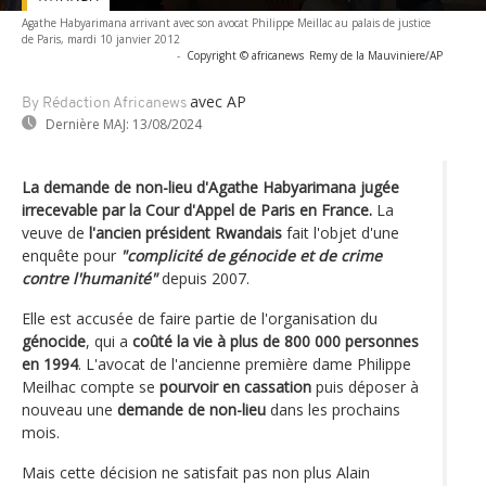
Agathe Habyarimana arrivant avec son avocat Philippe Meillac au palais de justice
de Paris, mardi 10 janvier 2012
-
Copyright © africanews
Remy de la Mauviniere/AP
avec AP
By Rédaction Africanews
Dernière MAJ:
13/08/2024
La demande de non-lieu d'Agathe Habyarimana jugée
irrecevable par la Cour d'Appel de Paris en France.
La
veuve de
l'ancien président Rwandais
fait l'objet d'une
enquête pour
"complicité de génocide et de crime
contre l'humanité"
depuis 2007.
Elle est accusée de faire partie de l'organisation du
génocide
, qui a
coûté la vie à plus de 800 000 personnes
en 1994
. L'avocat de l'ancienne première dame Philippe
Meilhac compte se
pourvoir en cassation
puis déposer à
nouveau une
demande de non-lieu
dans les prochains
mois.
Mais cette décision ne satisfait pas non plus Alain