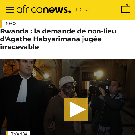
Passer
au
contenu
principal
INFOS
Rwanda : la demande de non-lieu
d'Agathe Habyarimana jugée
irrecevable
RWANDA