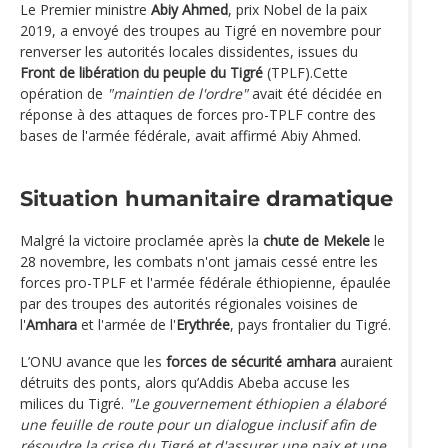
Le Premier ministre
Abiy Ahmed
, prix Nobel de la paix
2019, a envoyé des troupes au Tigré en novembre pour
renverser les autorités locales dissidentes, issues du
Front de libération du peuple du Tigré
(TPLF).Cette
opération de
"maintien de l'ordre"
avait été décidée en
réponse à des attaques de forces pro-TPLF contre des
bases de l'armée fédérale, avait affirmé Abiy Ahmed.
Situation humanitaire dramatique
Malgré la victoire proclamée après la
chute de Mekele
le
28 novembre, les combats n'ont jamais cessé entre les
forces pro-TPLF et l'armée fédérale éthiopienne, épaulée
par des troupes des autorités régionales voisines de
l'
Amhara
et l'armée de l'
Erythrée
, pays frontalier du Tigré.
L’ONU avance que les
forces de sécurité amhara
auraient
détruits des ponts, alors qu’Addis Abeba accuse les
milices du Tigré.
"Le gouvernement éthiopien a élaboré
une feuille de route pour un dialogue inclusif afin de
résoudre la crise du Tigré et d'assurer une paix et une