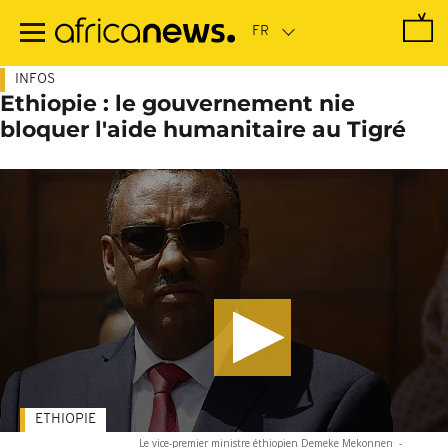
Passer
au
contenu
principal
INFOS
Ethiopie : le gouvernement nie
bloquer l'aide humanitaire au Tigré
ETHIOPIE
Le vice-premier ministre éthiopien Demeke Mekonnen
-