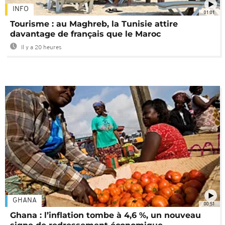
INFO
01:01
Tourisme : au Maghreb, la Tunisie attire
davantage de français que le Maroc
Il y a 20 heures
GHANA
00:51
Ghana : l’inflation tombe à 4,6 %, un nouveau