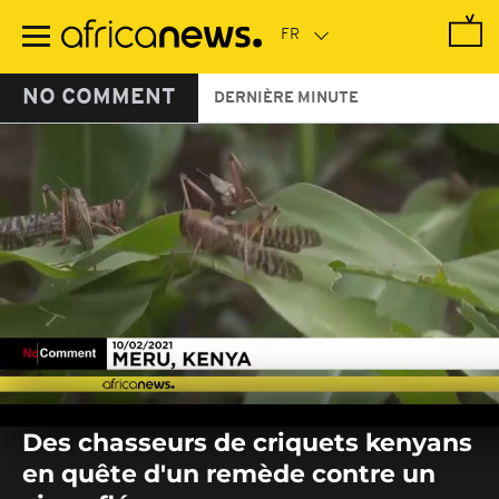
Passer
au
contenu
principal
NO COMMENT
DERNIÈRE MINUTE
0
seconds
Des chasseurs de criquets kenyans
of
0
en quête d'un remède contre un
seconds