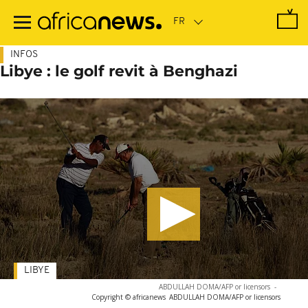
Passer
au
contenu
principal
INFOS
Libye : le golf revit à Benghazi
LIBYE
ABDULLAH DOMA/AFP or licensors
-
Copyright © africanews
ABDULLAH DOMA/AFP or licensors