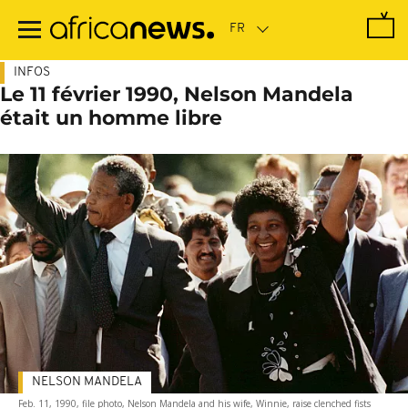
Passer
au
contenu
principal
INFOS
Le 11 février 1990, Nelson Mandela
était un homme libre
NELSON MANDELA
Feb. 11, 1990, file photo, Nelson Mandela and his wife, Winnie, raise clenched fists