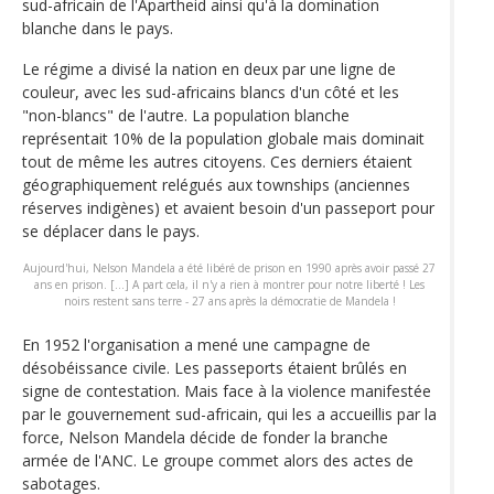
sud-africain de l'Apartheid ainsi qu'à la domination
blanche dans le pays.
Le régime a divisé la nation en deux par une ligne de
couleur, avec les sud-africains blancs d'un côté et les
"non-blancs" de l'autre. La population blanche
représentait 10% de la population globale mais dominait
tout de même les autres citoyens. Ces derniers étaient
géographiquement relégués aux townships (anciennes
réserves indigènes) et avaient besoin d'un passeport pour
se déplacer dans le pays.
Aujourd'hui, Nelson Mandela a été libéré de prison en 1990 après avoir passé 27
ans en prison. [...] A part cela, il n'y a rien à montrer pour notre liberté ! Les
noirs restent sans terre - 27 ans après la démocratie de Mandela !
En 1952 l'organisation a mené une campagne de
désobéissance civile. Les passeports étaient brûlés en
signe de contestation. Mais face à la violence manifestée
par le gouvernement sud-africain, qui les a accueillis par la
force, Nelson Mandela décide de fonder la branche
armée de l'ANC. Le groupe commet alors des actes de
sabotages.