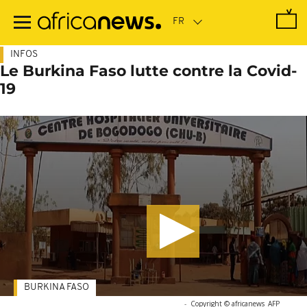
Passer
au
contenu
principal
INFOS
Le Burkina Faso lutte contre la Covid-
19
BURKINA FASO
-
Copyright © africanews
AFP