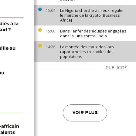
Le Nigeria cherche à mieux réguler
15:04
le marché de la crypto [Business
Africa]
diés à la
Sud ?
Dans l'enfer des équipes engagées
15:00
dans la lutte contre Ebola
La montée des eaux des lacs
14:26
eille au
rapproche les crocodiles des
populations
PUBLICITÉ
au
VOIR PLUS
-africain
talents