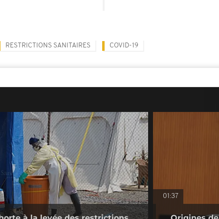
RESTRICTIONS SANITAIRES
COVID-19
01:37
orte à la levée des restrictions
Origines de