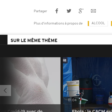
Partager
ALCOOL
Plus d'informations à propos de
SUR LE MÊME THÈME
01:04
cins Covid-19 avec de
Ebola : le CACM exh