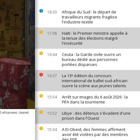
Afrique du Sud : le départ de
18:20
travailleurs migrants fragilise
l'industrie textile
Haïti : le Premier ministre appelle à
17:08
la tenue des élections malgré
l'insécurité
Ceuta : la Garde civile ouvre un
16:44
bureau dédié aux personnes
portées disparues
La 13ᵉ édition du concours
16:37
international de ballet sud-africain
ouvre la scène aux jeunes talents
Arrêt sur images du 6 août 2026 : la
15:54
FIFA dans la tourmente
© africanews
cleared
Libye : des détenus s'évadent d'une
15:52
prison dans l'Ouest
A El-Obeid, des femmes affirment
15:34
avoir été violées par des membres
des FSR