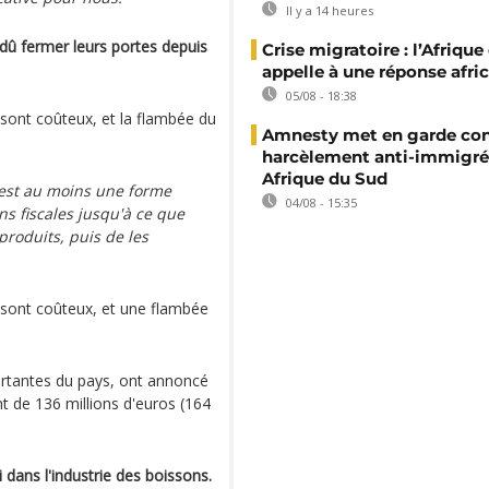
Il y a 14 heures
dû fermer leurs portes depuis
Crise migratoire : l’Afriqu
appelle à une réponse afri
05/08 - 18:38
s sont coûteux, et la flambée du
Amnesty met en garde con
harcèlement anti-immigré
Afrique du Sud
est au moins une forme
04/08 - 15:35
ns fiscales jusqu'à ce que
produits, puis de les
s sont coûteux, et une flambée
portantes du pays, ont annoncé
t de 136 millions d'euros (164
dans l'industrie des boissons.