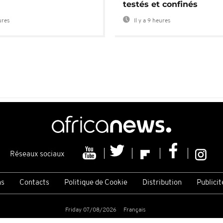
testés et confinés
ures
Il y a 9 heures
Réseaux sociaux
ns
Contacts
Politique de Cookie
Distribution
Publicit
Friday 07/08/2026