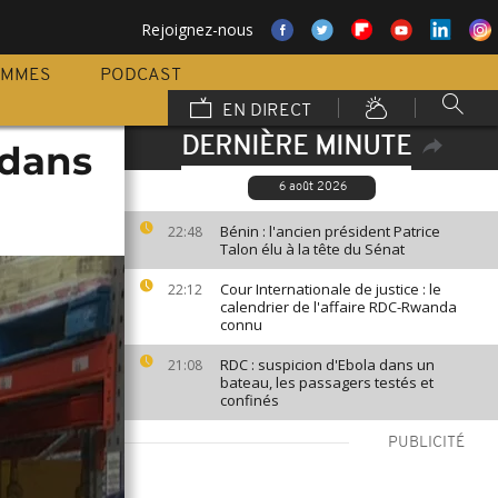
Rejoignez-nous
AMMES
PODCAST
EN DIRECT
DERNIÈRE MINUTE
 dans
6 août 2026
Bénin : l'ancien président Patrice
22:48
Talon élu à la tête du Sénat
Cour Internationale de justice : le
22:12
calendrier de l'affaire RDC-Rwanda
connu
RDC : suspicion d'Ebola dans un
21:08
bateau, les passagers testés et
confinés
PUBLICITÉ