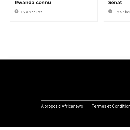
Rwanda connu
Sénat
Il y a 8 heures
Il y a 7 he
A propos d'Africanews
Termes et Conditio