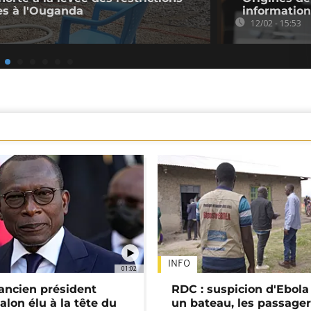
s à l'Ouganda
informatio
12/02 - 15:53
INFO
01:02
'ancien président
RDC : suspicion d'Ebola
alon élu à la tête du
un bateau, les passage