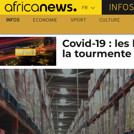
Passer
INFO
au
contenu
INFOS
ECONOMIE
SPORT
CULTURE
principal
Covid-19 : les
la tourmente