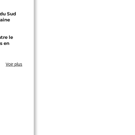
e du Sud
caine
tre le
s en
Voir plus