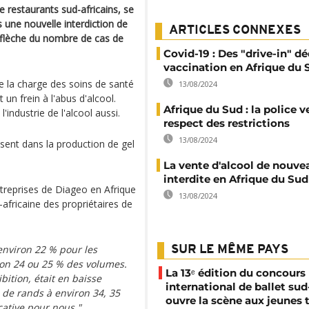
e restaurants sud-africains, se
s une nouvelle interdiction de
ARTICLES CONNEXES
n flèche du nombre de cas de
Covid-19 : Des "drive-in" dé
vaccination en Afrique du 
e la charge des soins de santé
13/08/2024
un frein à l'abus d'alcool.
Afrique du Sud : la police v
industrie de l'alcool aussi.
respect des restrictions
13/08/2024
ssent dans la production de gel
La vente d'alcool de nouve
interdite en Afrique du Sud
ntreprises de Diageo en Afrique
13/08/2024
africaine des propriétaires de
'environ 22 % pour les
SUR LE MÊME PAYS
iron 24 ou 25 % des volumes.
La 13ᵉ édition du concours
ibition, était en baisse
international de ballet sud
 de rands à environ 34, 35
ouvre la scène aux jeunes 
cative pour nous."