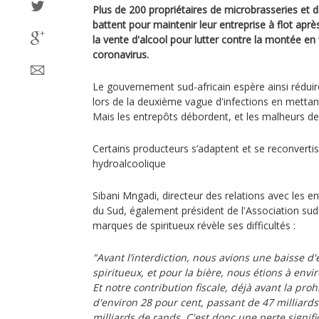
Plus de 200 propriétaires de microbrasseries et d
battent pour maintenir leur entreprise à flot aprè
la vente d'alcool pour lutter contre la montée e
coronavirus.
Le gouvernement sud-africain espère ainsi réduir
lors de la deuxième vague d'infections en mettant 
Mais les entrepôts débordent, et les malheurs de l'
Certains producteurs s’adaptent et se reconverti
hydroalcoolique
Sibani Mngadi, directeur des relations avec les e
du Sud, également président de l'Association sud-
marques de spiritueux révèle ses difficultés :
"Avant l’interdiction, nous avions une baisse d
spiritueux, et pour la bière, nous étions à env
Et notre contribution fiscale, déjà avant la proh
d'environ 28 pour cent, passant de 47 milliards
milliards de rands. C'est donc une perte signifi