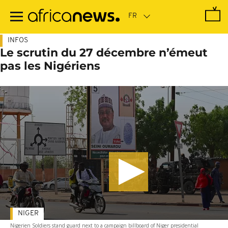
Passer
au
contenu
principal
INFOS
Le scrutin du 27 décembre n’émeut
pas les Nigériens
NIGER
Nigerien Soldiers stand guard next to a campaign billboard of Niger presidential