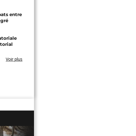
bats entre
igré
toriale
torial
Voir plus