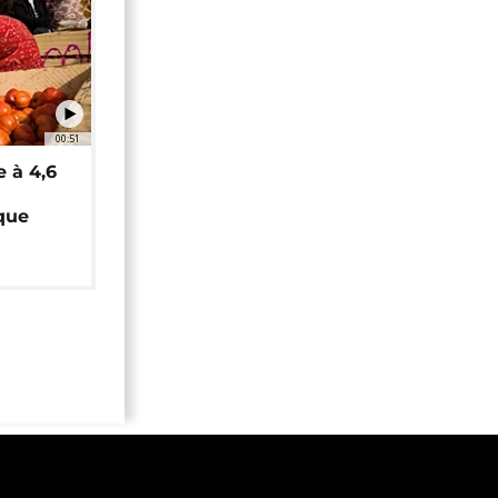
00:51
e à 4,6
que