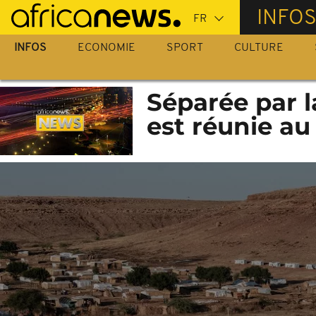
Passer
INFO
au
contenu
INFOS
ECONOMIE
SPORT
CULTURE
principal
Séparée par l
est réunie a