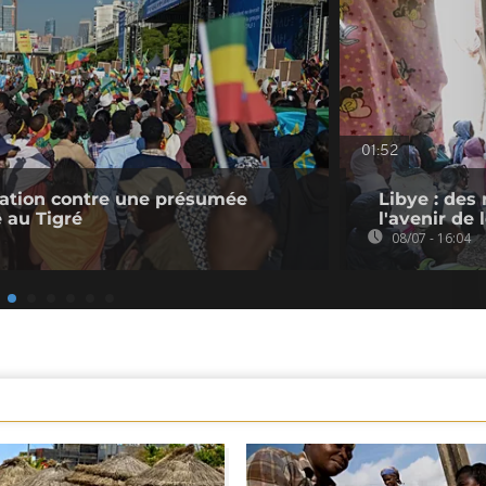
01:52
tation contre une présumée
Libye : des
e au Tigré
l'avenir de 
08/07 - 16:04