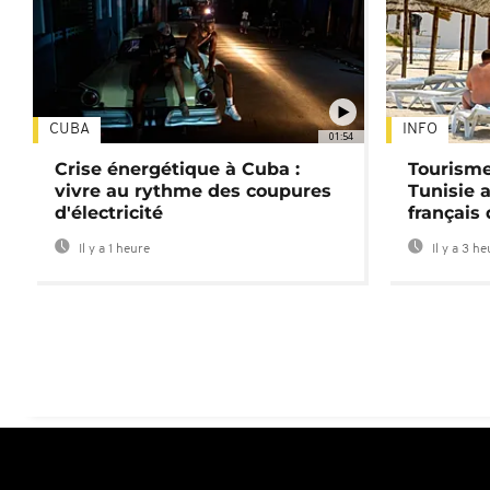
CUBA
INFO
01:54
Crise énergétique à Cuba :
Tourisme
vivre au rythme des coupures
Tunisie 
d'électricité
français
Il y a 1 heure
Il y a 3 h