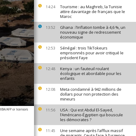
Tourisme : au Maghreb, la Tunisie
14:24
attire davantage de français que le
Maroc
Ghana : l’inflation tombe à 4,6 %, un
13:52
nouveau signe de redressement
économique
Sénégal : trois TikTokeurs
12:53
emprisonnés pour avoir critiqué le
président Faye
Kenya : un fauteuil roulant
12:48
écologique et abordable pour les
enfants
Meta condamné à 942 millions de
12:08
dollars pour non protection des
mineurs
A/AFP or licensors
USA : Qui est Abdul El-Sayed,
11:56
l’Américano-Égyptien qui bouscule
les démocrates ?
Une semaine après l’afflux massif
11:45
de migrants, Ceuta face à l’urgence