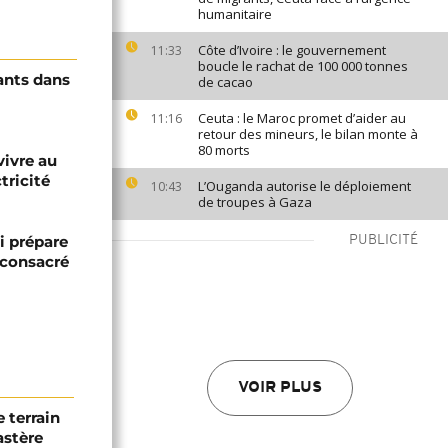
humanitaire
Côte d’Ivoire : le gouvernement
11:33
boucle le rachat de 100 000 tonnes
ants dans
de cacao
Ceuta : le Maroc promet d’aider au
11:16
retour des mineurs, le bilan monte à
80 morts
vivre au
tricité
L’Ouganda autorise le déploiement
10:43
de troupes à Gaza
i prépare
PUBLICITÉ
 consacré
VOIR PLUS
 terrain
astère