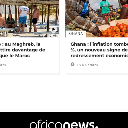
GHANA
01:01
 : au Maghreb, la
Ghana : l’inflation tomb
attire davantage de
%, un nouveau signe de
 que le Maroc
redressement économi
eures
Il y a 4 heures