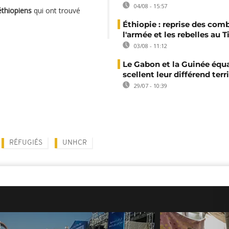
04/08 - 15:57
éthiopiens
qui ont trouvé
Éthiopie : reprise des com
l'armée et les rebelles au T
03/08 - 11:12
Le Gabon et la Guinée équa
scellent leur différend terri
29/07 - 10:39
RÉFUGIÉS
UNHCR