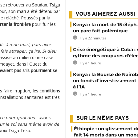
 se retrouver au
Soudan
. Tsiga
jour, son mari a été détenu par
VOUS AIMEREZ AUSSI
 relâché. Poussés par la
rser la frontière
pour fuir les
Kenya : la mort de 15 éléph
un parc fait polémique
Il y a 22 minutes
i dis à mon mari, pars avec
Crise énergétique à Cuba : 
 fais attraper, ça ira. Si dieu
rythme des coupures d'élec
assise au milieu d'une case
Il y a 1 heure
mdayet, dans l'Ouest du
avaient pas s'ils pourraient se
Kenya : la Bourse de Nairob
un fonds d’investissement
à l’IA
 faire irruption,
les conditions
Il y a 1 heure
stallations sanitaires est très
 ce pour quoi nous avons
SUR LE MÊME PAYS
sur le sol sans même avoir de
Éthiopie : un glissement de
voix Tsiga Teka.
fait 14 morts dans un mon