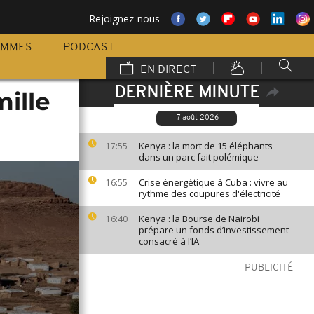
Rejoignez-nous
AMMES
PODCAST
EN DIRECT
DERNIÈRE MINUTE
mille
7 août 2026
Kenya : la mort de 15 éléphants
17:55
dans un parc fait polémique
Crise énergétique à Cuba : vivre au
16:55
rythme des coupures d'électricité
Kenya : la Bourse de Nairobi
16:40
prépare un fonds d’investissement
consacré à l’IA
PUBLICITÉ