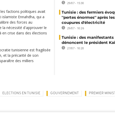
29/07 - 15:30
es factions politiques avait
Tunisie : des fermiers évo
ti islamiste Ennahdha, qui a
''pertes énormes'' après les
quilibre des forces au
coupures d'électricité
e la nécessité d'approuver le
29/07 - 10:26
à en crise dans des élections
Tunisie : des manifestants
dénoncent le président Kaï
27/07 - 10:20
cratie tunisienne est fragilisée
e, et la précarité de son
paraître des milliers
ELECTIONS EN TUNISIE
GOUVERNEMENT
PREMIER MINIS