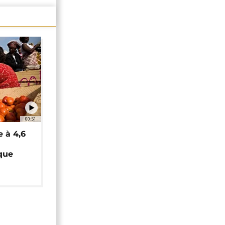
00:51
e à 4,6
que