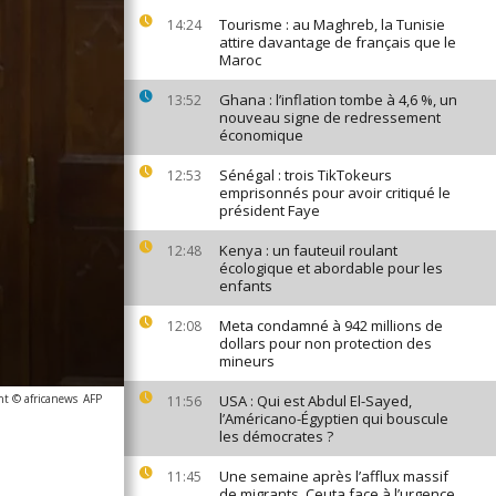
Tourisme : au Maghreb, la Tunisie
14:24
attire davantage de français que le
Maroc
Ghana : l’inflation tombe à 4,6 %, un
13:52
nouveau signe de redressement
économique
Sénégal : trois TikTokeurs
12:53
emprisonnés pour avoir critiqué le
président Faye
Kenya : un fauteuil roulant
12:48
écologique et abordable pour les
enfants
Meta condamné à 942 millions de
12:08
dollars pour non protection des
mineurs
ht © africanews
AFP
USA : Qui est Abdul El-Sayed,
11:56
l’Américano-Égyptien qui bouscule
les démocrates ?
Une semaine après l’afflux massif
11:45
de migrants, Ceuta face à l’urgence