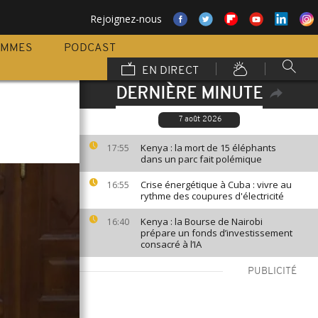
Rejoignez-nous
AMMES
PODCAST
EN DIRECT
DERNIÈRE MINUTE
7 août 2026
Kenya : la mort de 15 éléphants
17:55
dans un parc fait polémique
Crise énergétique à Cuba : vivre au
16:55
rythme des coupures d'électricité
Kenya : la Bourse de Nairobi
16:40
prépare un fonds d’investissement
consacré à l’IA
PUBLICITÉ