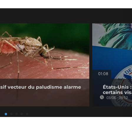
01:08
sif vecteur du paludisme alarme
États-Unis 
certains vi
03/08 - 09:52