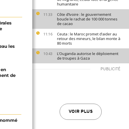
humanitaire
Côte d’Ivoire : le gouvernement
11:33
boucle le rachat de 100 000 tonnes
érales
de cacao
e
Ceuta : le Maroc promet d’aider au
11:16
retour des mineurs, le bilan monte à
80 morts
eau les
L’Ouganda autorise le déploiement
10:43
de troupes à Gaza
 en
PUBLICITÉ
ment de
VOIR PLUS
i nommé