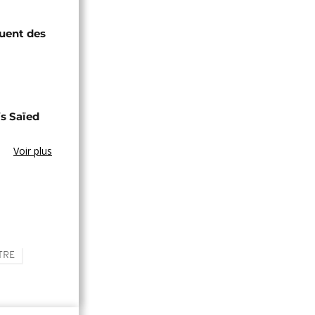
quent des
s Saïed
Voir plus
TRE