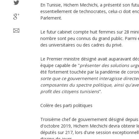
En Tunisie, Hichem Mechichi, a présenté son f
essentiellement de technocrates, celui-ci doit en
Parlement.
Le futur cabinet compte huit femmes sur 28 minis
nombre sont peu connus du grand public. Parmi e
des universitaires ou des cadres du privé.
Le Premier ministre désigné avait auparavant déc
équipe capable de "
présenter des solutions urg
été fortement touchée par la pandémie de corona
sorte que ce gouvernement interagisse directe
composantes du spectre politique, ainsi qu'avec
profit des citoyens tunisiens
".
Colère des parti politiques
Troisième chef de gouvernement désigné depuis le
d'octobre 2019, Hichem Mechichi devra obtenir l
députés sur 217, lors d'une session exceptionne
dizaine de jours..