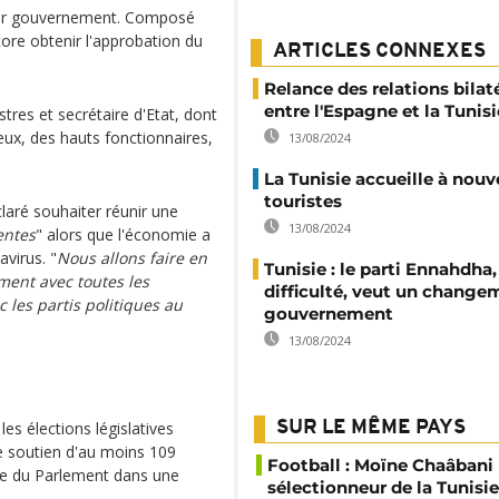
utur gouvernement. Composé
core obtenir l'approbation du
ARTICLES CONNEXES
Relance des relations bilat
entre l'Espagne et la Tunisi
tres et secrétaire d'Etat, dont
ux, des hauts fonctionnaires,
13/08/2024
La Tunisie accueille à nouv
touristes
laré souhaiter réunir une
13/08/2024
entes
" alors que l'économie a
virus. "
Nous allons faire en
Tunisie : le parti Ennahdha,
ment avec toutes les
difficulté, veut un change
 les partis politiques au
gouvernement
13/08/2024
s élections législatives
SUR LE MÊME PAYS
e soutien d'au moins 109
Football : Moïne Chaâban
lle du Parlement dans une
sélectionneur de la Tunisie