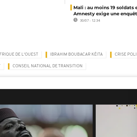
Mali : au moins 19 soldats 
Amnesty exige une enquê
30/07 - 12:34
FRIQUE DE L'OUEST
IBRAHIM BOUBACAR KÉITA
CRISE POL
T
CONSEIL NATIONAL DE TRANSITION