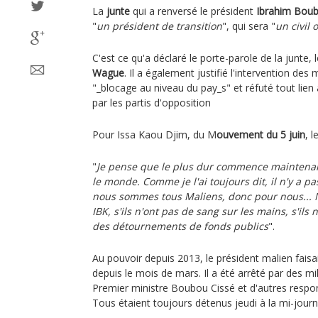
La
junte
qui a renversé le président
Ibrahim Boub
"
un président de transition
", qui sera "
un civil 
C'est ce qu'a déclaré le porte-parole de la junte,
Wague
. Il a également justifié l'intervention des m
"_blocage au niveau du pay_s" et réfuté tout lie
par les partis d'opposition
Pour Issa Kaou Djim, du M
ouvement du 5 juin
, l
"
Je pense que le plus dur commence maintenant.
le monde. Comme je l'ai toujours dit, il n'y a p
nous sommes tous Maliens, donc pour nous... 
IBK, s'ils n'ont pas de sang sur les mains, s'il
des détournements de fonds publics
".
Au pouvoir depuis 2013, le président malien faisai
depuis le mois de mars. Il a été arrêté par des mi
Premier ministre Boubou Cissé et d'autres responsa
Tous étaient toujours détenus jeudi à la mi-journ