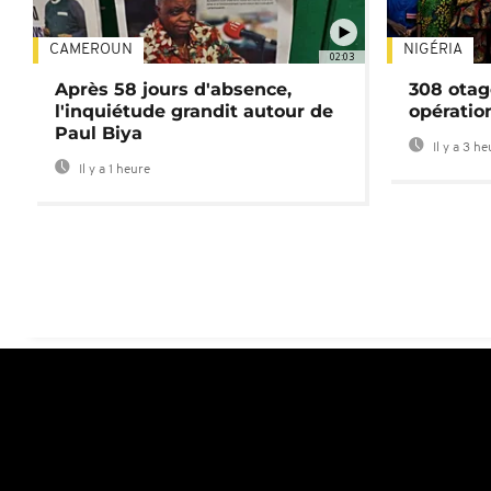
CAMEROUN
NIGÉRIA
02:03
Après 58 jours d'absence,
308 otag
l'inquiétude grandit autour de
opératio
Paul Biya
Il y a 3 h
Il y a 1 heure