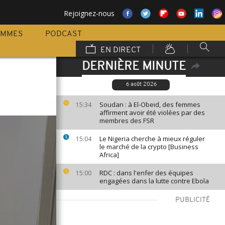
Rejoignez-nous
AMMES
PODCAST
EN DIRECT
DERNIÈRE MINUTE
6 août 2026
Soudan : à El-Obeid, des femmes
15:34
affirment avoir été violées par des
membres des FSR
Le Nigeria cherche à mieux réguler
15:04
le marché de la crypto [Business
Africa]
RDC : dans l'enfer des équipes
15:00
engagées dans la lutte contre Ebola
PUBLICITÉ