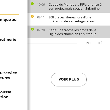
Coupe du Monde : la FIFA renonce à
10:06
son projet, mais soutient Infantino
308 otages libérés lors d’une
08:11
omique au
opération de sauvetage record
Canal+ décroche les droits de la
07:20
Ligue des champions en Afrique
mutinerie
PUBLICITÉ
au service
ctures
VOIR PLUS
 Moussa
ation