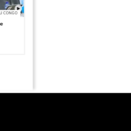
DU CONGO
01:02
de