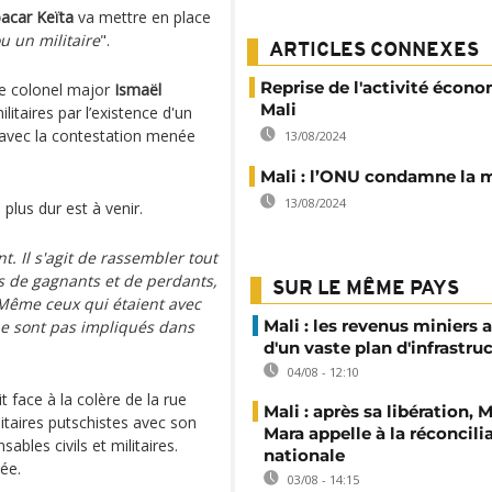
acar Keïta
va mettre en place
ou un militaire
".
ARTICLES CONNEXES
Reprise de l'activité écon
 le colonel major
Ismaël
Mali
ilitaires par l’existence d'un
n avec la contestation menée
13/08/2024
Mali : l’ONU condamne la 
13/08/2024
e plus dur est à venir.
 Il s'agit de rassembler tout
as de gagnants et de perdants,
SUR LE MÊME PAYS
Même ceux qui étaient avec
Mali : les revenus miniers 
s ne sont pas impliqués dans
d'un vaste plan d'infrastru
04/08 - 12:10
t face à la colère de la rue
Mali : après sa libération,
litaires putschistes avec son
Mara appelle à la réconcili
bles civils et militaires.
nationale
ée.
03/08 - 14:15