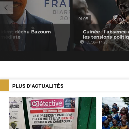
01:05
résident déchu Bazoum
Guinée : l'absenc
immédiate
les tensions politi
05/08 - 14:28
PLUS D'ACTUALITÉS