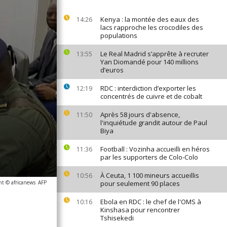
Kenya : la montée des eaux des
14:26
lacs rapproche les crocodiles des
populations
Le Real Madrid s’apprête à recruter
13:55
Yan Diomandé pour 140 millions
d’euros
RDC : interdiction d’exporter les
12:19
concentrés de cuivre et de cobalt
Après 58 jours d'absence,
11:50
l'inquiétude grandit autour de Paul
Biya
Football : Vozinha accueilli en héros
11:36
par les supporters de Colo-Colo
À Ceuta, 1 100 mineurs accueillis
10:56
ht © africanews
AFP
pour seulement 90 places
Ebola en RDC : le chef de l'OMS à
10:16
Kinshasa pour rencontrer
Tshisekedi