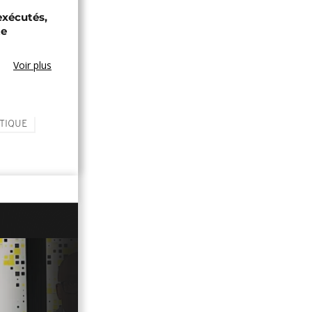
exécutés,
te
Voir plus
ITIQUE