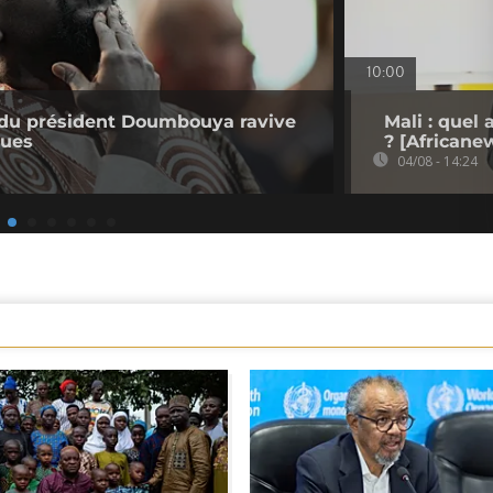
10:00
e du président Doumbouya ravive
Mali : quel
ques
? [Africane
04/08 - 14:24