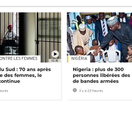
ONTRE LES FEMMES
NIGÉRIA
02:30
du Sud : 70 ans après
Nigeria : plus de 300
e des femmes, le
personnes libérées des
continue
de bandes armées
heures
Il y a 23 heures