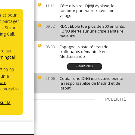
Côte d'Ivoire : Djidji Ayokwe, le
11:11
tambour parleur retrouve son
s et pour
village
 partager
RDC : Ebola tue plus de 300 enfants,
09:52
s. Si vous
l'ONU alerte sur une crise sanitaire
ng Call,
majeure
Espagne : vaste réseau de
08:33
re sur
trafiquants démantelé en
Méditerranée
ningcall
u
7 août 2026
7 90 90
ur le
Ceuta : une ONG marocaine pointe
21:06
com
la responsabilité de Madrid et de
Rabat
e vocal
ici
PUBLICITÉ
sur la