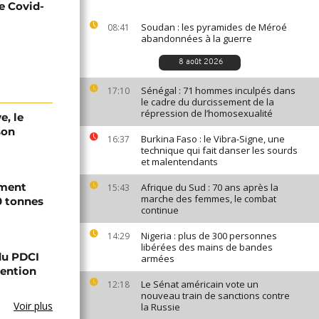
e Covid-
Soudan : les pyramides de Méroé
08:41
abandonnées à la guerre
8 août 2026
Sénégal : 71 hommes inculpés dans
17:10
le cadre du durcissement de la
répression de l’homosexualité
e, le
son
Burkina Faso : le Vibra-Signe, une
16:37
technique qui fait danser les sourds
et malentendants
ement
Afrique du Sud : 70 ans après la
15:43
marche des femmes, le combat
0 tonnes
continue
Nigeria : plus de 300 personnes
14:29
libérées des mains de bandes
 du PDCI
armées
tention
Le Sénat américain vote un
12:18
nouveau train de sanctions contre
Voir plus
la Russie