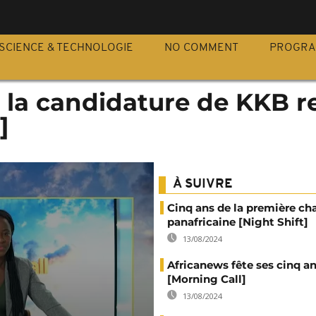
S
SCIENCE & TECHNOLOGIE
NO COMMENT
PROGR
 : la candidature de KKB r
]
À SUIVRE
Cinq ans de la première ch
panafricaine [Night Shift]
13/08/2024
Africanews fête ses cinq a
[Morning Call]
13/08/2024