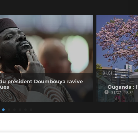
01:01
e du président Doumbouya ravive
ques
Ouganda : l'
31/07 - 18:35