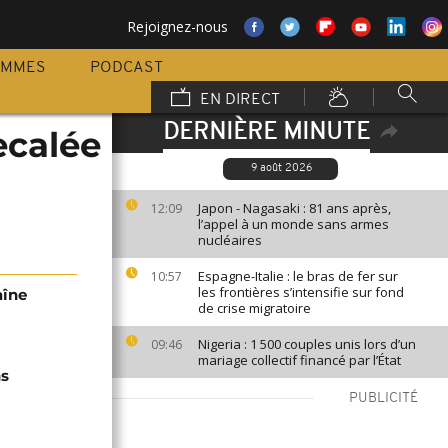
Rejoignez-nous
AMMES
PODCAST
EN DIRECT
DERNIÈRE MINUTE
ecalée
9 août 2026
Japon - Nagasaki : 81 ans après,
12:09
l’appel à un monde sans armes
nucléaires
Espagne-Italie : le bras de fer sur
10:57
les frontières s’intensifie sur fond
aîne
de crise migratoire
Nigeria : 1 500 couples unis lors d’un
09:46
mariage collectif financé par l’État
ns
PUBLICITÉ