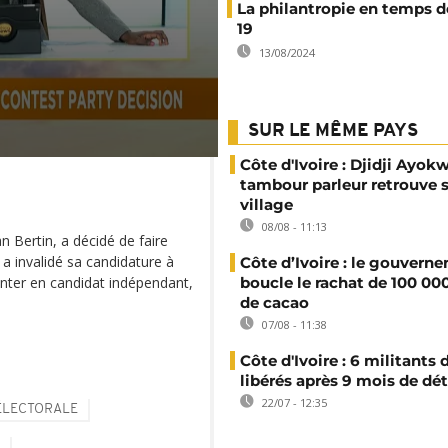
La philantropie en temps d
19
13/08/2024
SUR LE MÊME PAYS
Côte d'Ivoire : Djidji Ayokw
tambour parleur retrouve 
village
08/08 - 11:13
 Bertin, a décidé de faire
 a invalidé sa candidature à
Côte d’Ivoire : le gouvern
senter en candidat indépendant,
boucle le rachat de 100 00
de cacao
07/08 - 11:38
Côte d'Ivoire : 6 militants
libérés après 9 mois de dé
22/07 - 12:35
ÉLECTORALE