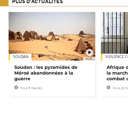
PLUS D'ACTUALITÉS
SOUDAN
VIOLENCE C
01:47
Soudan : les pyramides de
Afrique 
Méroé abandonnées à la
la march
guerre
combat 
Il y a 5 heures
Il y a 22 