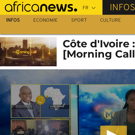
Passer
INFO
au
contenu
INFOS
ECONOMIE
SPORT
CULTURE
principal
Côte d'Ivoire
[Morning Call