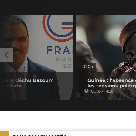
01:05
résident déchu Bazoum
Guinée : l'absenc
immédiate
les tensions politi
05/08 - 14:28