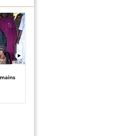
02:08
 mains