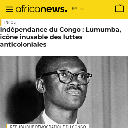
Passer
au
contenu
principal
INFOS
Indépendance du Congo : Lumumba,
icône inusable des luttes
anticoloniales
RÉPUBLIQUE DÉMOCRATIQUE DU CONGO