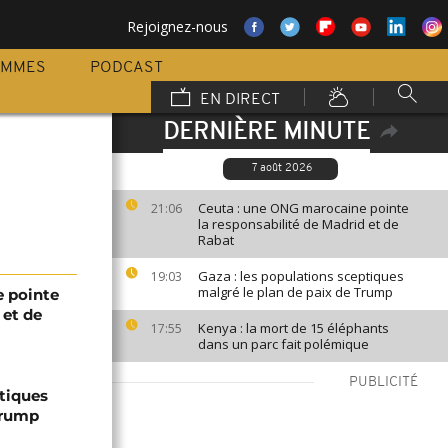
Rejoignez-nous
AMMES
PODCAST
EN DIRECT
DERNIÈRE MINUTE
7 août 2026
Ceuta : une ONG marocaine pointe
21:06
la responsabilité de Madrid et de
Rabat
Gaza : les populations sceptiques
19:03
malgré le plan de paix de Trump
 pointe
 et de
Kenya : la mort de 15 éléphants
17:55
dans un parc fait polémique
PUBLICITÉ
ptiques
Trump