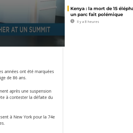
Kenya : la mort de 15 éléph
un parc fait polémique
Il y a 8 heures
 les années ont été marquées
âge de 86 ans.
lement après une suspension
ête à contester la défaite du
ssent à New York pour la 74e
es.