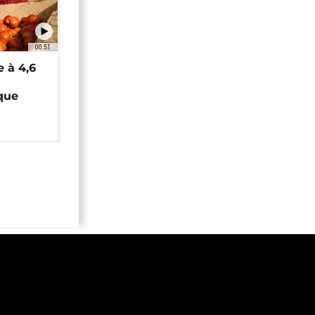
00:51
e à 4,6
que