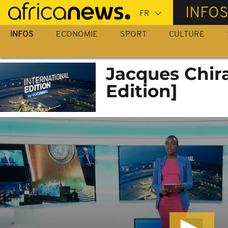
Passer
INFO
au
contenu
INFOS
ECONOMIE
SPORT
CULTURE
principal
Jacques Chira
Edition]