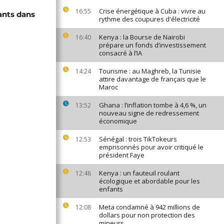
Crise énergétique à Cuba : vivre au
16:55
ants dans
rythme des coupures d'électricité
Kenya : la Bourse de Nairobi
16:40
prépare un fonds d’investissement
consacré à l’IA
Tourisme : au Maghreb, la Tunisie
14:24
attire davantage de français que le
Maroc
Ghana : l’inflation tombe à 4,6 %, un
13:52
nouveau signe de redressement
économique
Sénégal : trois TikTokeurs
12:53
emprisonnés pour avoir critiqué le
président Faye
Kenya : un fauteuil roulant
12:48
écologique et abordable pour les
enfants
Meta condamné à 942 millions de
12:08
dollars pour non protection des
mineurs