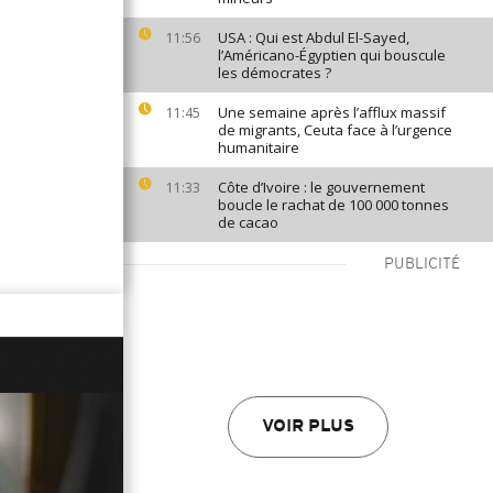
USA : Qui est Abdul El-Sayed,
11:56
l’Américano-Égyptien qui bouscule
les démocrates ?
Une semaine après l’afflux massif
11:45
de migrants, Ceuta face à l’urgence
humanitaire
Côte d’Ivoire : le gouvernement
11:33
boucle le rachat de 100 000 tonnes
de cacao
PUBLICITÉ
VOIR PLUS