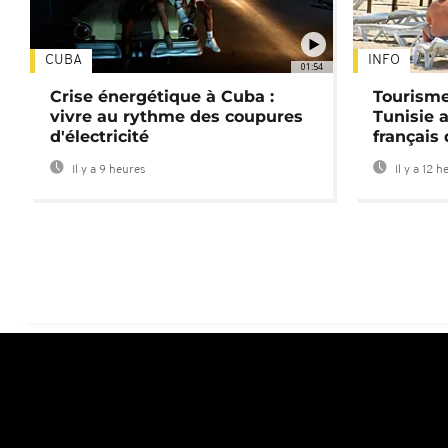
CUBA
INFO
01:54
Crise énergétique à Cuba :
Tourisme
vivre au rythme des coupures
Tunisie 
d'électricité
français
Il y a 9 heures
Il y a 12 h