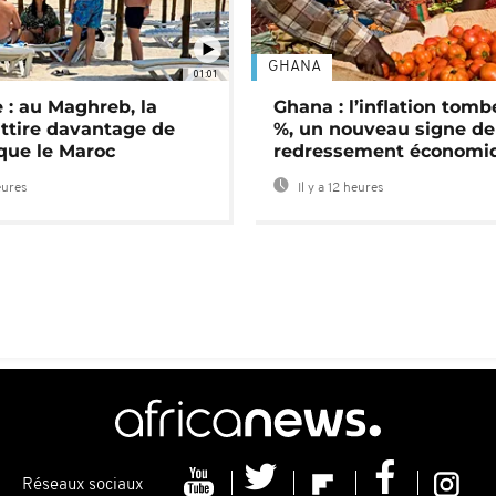
GHANA
01:01
 : au Maghreb, la
Ghana : l’inflation tomb
attire davantage de
%, un nouveau signe de
 que le Maroc
redressement économi
eures
Il y a 12 heures
Réseaux sociaux