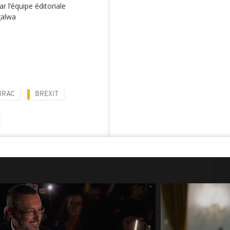
r l‘équipe éditoriale
galwa
IRAC
BREXIT