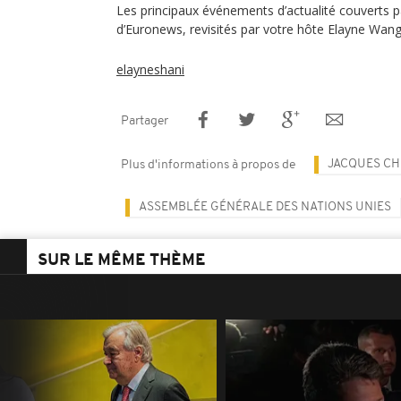
Les principaux événements d’actualité couverts pa
d’Euronews, revisités par votre hôte Elayne Wan
elayneshani
Partager
JACQUES CH
Plus d'informations à propos de
ASSEMBLÉE GÉNÉRALE DES NATIONS UNIES
SUR LE MÊME THÈME