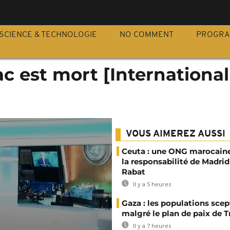
S
SCIENCE & TECHNOLOGIE
NO COMMENT
PROGR
c est mort [International
VOUS AIMEREZ AUSSI
Ceuta : une ONG marocaine
la responsabilité de Madrid
Rabat
Il y a 5 heures
Gaza : les populations sce
malgré le plan de paix de 
Il y a 7 heures