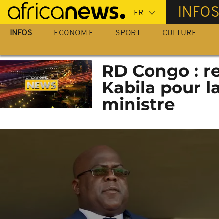
Passer
INFO
au
contenu
INFOS
ECONOMIE
SPORT
CULTURE
principal
RD Congo : re
Kabila pour 
ministre