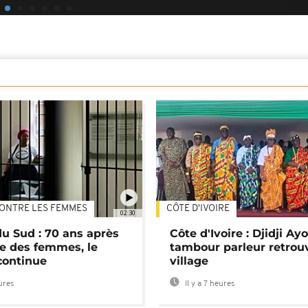
ONTRE LES FEMMES
CÔTE D'IVOIRE
02:30
du Sud : 70 ans après
Côte d'Ivoire : Djidji Ay
e des femmes, le
tambour parleur retrou
continue
village
eures
Il y a 7 heures