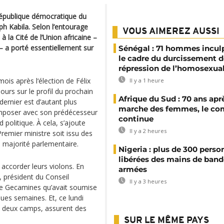
a République démocratique du
h Kabila. Selon l’entourage
VOUS AIMEREZ AUSSI
la Cité de l’Union africaine –
 – a porté essentiellement sur
Sénégal : 71 hommes incul
le cadre du durcissement d
répression de l’homosexual
ois après l‘élection de Félix
Il y a 1 heure
jours sur le profil du prochain
Afrique du Sud : 70 ans aprè
ernier est d’autant plus
marche des femmes, le co
omposer avec son prédécesseur
continue
politique. À cela, s’ajoute
Il y a 2 heures
Premier ministre soit issu des
a majorité parlementaire.
Nigeria : plus de 300 perso
libérées des mains de band
 accorder leurs violons. En
armées
, président du Conseil
Il y a 3 heures
ue Gecamines qu’avait soumise
ques semaines. Et, ce lundi
s deux camps, assurent des
SUR LE MÊME PAYS