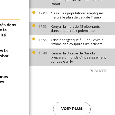
Rabat
Gaza : les populations sceptiques
19:03
malgré le plan de paix de Trump
pés dans
Kenya : la mort de 15 éléphants
17:55
e la
dans un parc fait polémique
ité
Crise énergétique à Cuba : vivre au
16:55
rythme des coupures d'électricité
s la
Kenya : la Bourse de Nairobi
16:40
mbat
prépare un fonds d’investissement
consacré à l’IA
PUBLICITÉ
nnes
es
VOIR PLUS