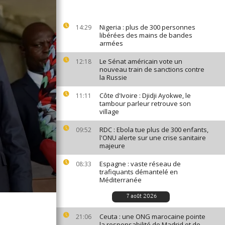
Nigeria : plus de 300 personnes
14:29
libérées des mains de bandes
armées
Le Sénat américain vote un
12:18
nouveau train de sanctions contre
la Russie
Côte d'Ivoire : Djidji Ayokwe, le
11:11
tambour parleur retrouve son
village
RDC : Ebola tue plus de 300 enfants,
09:52
l'ONU alerte sur une crise sanitaire
majeure
Espagne : vaste réseau de
08:33
trafiquants démantelé en
Méditerranée
7 août 2026
Ceuta : une ONG marocaine pointe
21:06
la responsabilité de Madrid et de