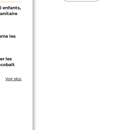
0 enfants,
sanitaire
urne les
er les
 cobalt
Voir plus