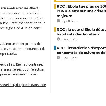
RDC : Ebola tue plus de 30
shisekedi a refusé Albert
l'ONU alerte sur une crise 
 de messieurs Tshisekedi et
majeure
re les deux hommes et qu’ils se
Il y a 8 heures
t autre. Entre méfiance et coup
des signes de division dans
RDC : la peur d’Ebola déto
habitants des hôpitaux
07/08 - 07:17
i avait notamment promis de
RDC : interdiction d’export
lace”, suscitant le courroux de
concentrés de cuivre et de
eph Kabila.
06/08 - 12:25
eux alliés. Bien au contraire,
n rangs serrés pour l‘élection
révue ce mardi 23 avril.
shisekedi, du plomb dans l’aile