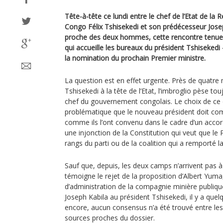
Tête-à-tête ce lundi entre le chef de l’Etat de l
Congo Félix Tshisekedi et son prédécesseur Josep
proche des deux hommes, cette rencontre tenue à 
qui accueille les bureaux du président Tshisekedi
la nomination du prochain Premier ministre.
La question est en effet urgente. Près de quatre m
Tshisekedi à la tête de l’Etat, l’imbroglio pèse tou
chef du gouvernement congolais. Le choix de ce d
problématique que le nouveau président doit c
comme ils l’ont convenu dans le cadre d’un accord 
une injonction de la Constitution qui veut que le 
rangs du parti ou de la coalition qui a remporté l
Sauf que, depuis, les deux camps n’arrivent pas à
témoigne le rejet de la proposition d’Albert Yuma
d’administration de la compagnie minière publiq
Joseph Kabila au président Tshisekedi, il y a quel
encore, aucun consensus n’a été trouvé entre le
sources proches du dossier.