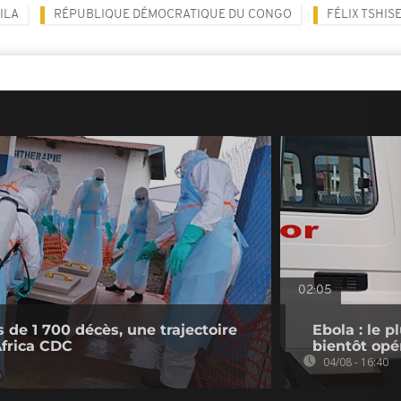
ILA
RÉPUBLIQUE DÉMOCRATIQUE DU CONGO
FÉLIX TSHIS
02:05
 de 1 700 décès, une trajectoire
Ebola : le 
Africa CDC
bientôt opé
04/08 - 16:40