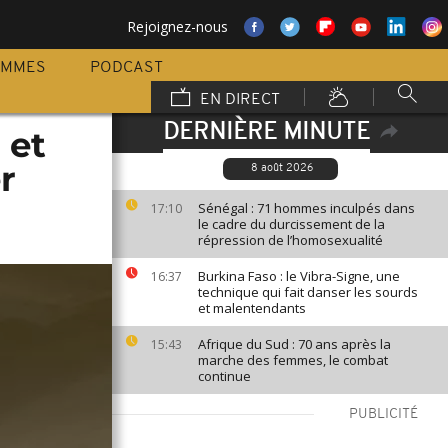
Rejoignez-nous
AMMES
PODCAST
EN DIRECT
DERNIÈRE MINUTE
 et
r
8 août 2026
Sénégal : 71 hommes inculpés dans
17:10
le cadre du durcissement de la
répression de l’homosexualité
Burkina Faso : le Vibra-Signe, une
16:37
technique qui fait danser les sourds
et malentendants
Afrique du Sud : 70 ans après la
15:43
marche des femmes, le combat
continue
PUBLICITÉ