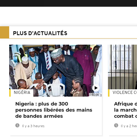
PLUS D'ACTUALITÉS
NIGÉRIA
VIOLENCE C
02:08
Nigeria : plus de 300
Afrique 
personnes libérées des mains
la march
de bandes armées
combat 
Il y a 3 heures
Il y a 2 h