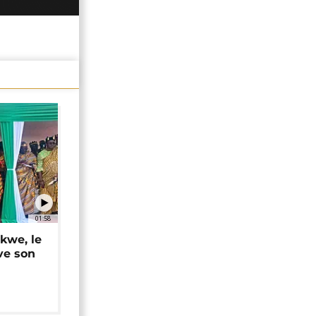
01:58
okwe, le
ve son