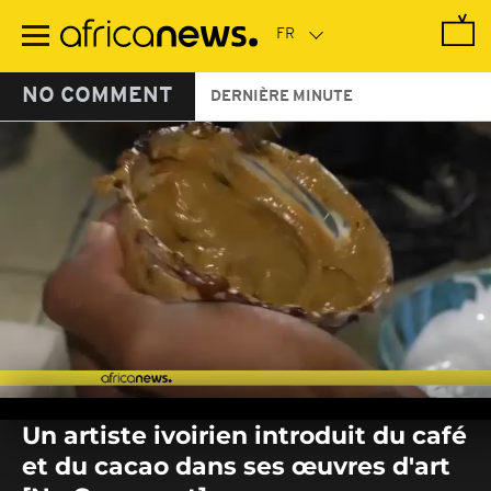
Passer
au
contenu
principal
NO COMMENT
DERNIÈRE MINUTE
0
seconds
Un artiste ivoirien introduit du café
of
0
et du cacao dans ses œuvres d'art
seconds