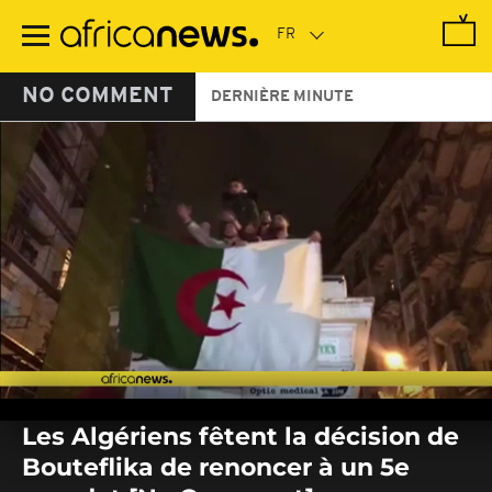
Passer
au
contenu
principal
NO COMMENT
DERNIÈRE MINUTE
0
seconds
Les Algériens fêtent la décision de
of
0
Bouteflika de renoncer à un 5e
seconds