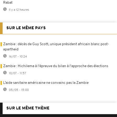
Rabat
Il y a 12 heures
SUR LE MÊME PAYS
Zambie : décès de Guy Scott, unique président africain blanc post-
apartheid
16/07 - 10:24
Zambie : Hichilema à l'épreuve du bilan à l'approche des élections
10/07 - 11:57
L’aide sanitaire américaine ne convainc pas la Zambie
05/05 - 15:00
SUR LE MÊME THÈME