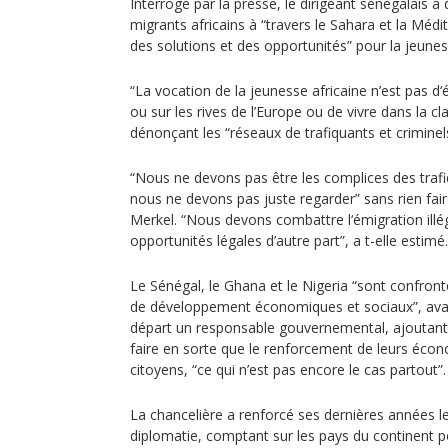
Interrogé par la presse, le dirigeant sénégalais a 
migrants africains à “travers le Sahara et la Médi
des solutions et des opportunités” pour la jeune
“La vocation de la jeunesse africaine n’est pas d
ou sur les rives de l’Europe ou de vivre dans la cland
dénonçant les “réseaux de trafiquants et criminel
“Nous ne devons pas être les complices des trafi
nous ne devons pas juste regarder” sans rien fa
Merkel. “Nous devons combattre l‘émigration illég
opportunités légales d’autre part”, a t-elle estimé.
Le Sénégal, le Ghana et le Nigeria “sont confron
de développement économiques et sociaux”, avait
départ un responsable gouvernemental, ajoutant 
faire en sorte que le renforcement de leurs écon
citoyens, “ce qui n’est pas encore le cas partout”.
La chancelière a renforcé ses dernières années le
diplomatie, comptant sur les pays du continent po