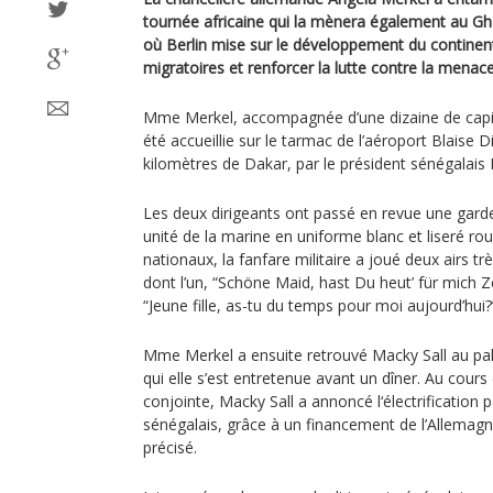
tournée africaine qui la mènera également au G
où Berlin mise sur le développement du continent
migratoires et renforcer la lutte contre la menace
Mme Merkel, accompagnée d’une dizaine de capita
été accueillie sur le tarmac de l’aéroport Blaise 
kilomètres de Dakar, par le président sénégalais 
Les deux dirigeants ont passé en revue une gar
unité de la marine en uniforme blanc et liseré r
nationaux, la fanfare militaire a joué deux airs t
dont l’un, “Schöne Maid, hast Du heut’ für mich Ze
“Jeune fille, as-tu du temps pour moi aujourd’hui?
Mme Merkel a ensuite retrouvé Macky Sall au pala
qui elle s’est entretenue avant un dîner. Au cour
conjointe, Macky Sall a annoncé l‘électrification p
sénégalais, grâce à un financement de l’Allemagn
précisé.