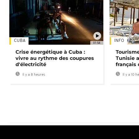
CUBA
INFO
01:54
Crise énergétique à Cuba :
Tourisme
vivre au rythme des coupures
Tunisie 
d'électricité
français
Il y a 8 heures
Il y a 10 h