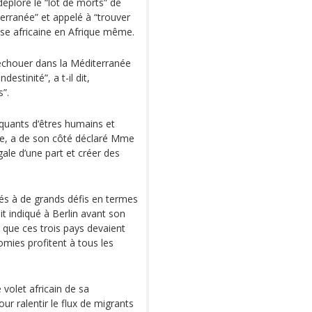
déploré le “lot de morts” de
terranée” et appelé à “trouver
sse africaine en Afrique même.
‘échouer dans la Méditerranée
estinité”, a t-il dit,
s”.
quants d‘êtres humains et
ire, a de son côté déclaré Mme
ale d’une part et créer des
tés à de grands défis en termes
 indiqué à Berlin avant son
que ces trois pays devaient
omies profitent à tous les
 volet africain de sa
ur ralentir le flux de migrants