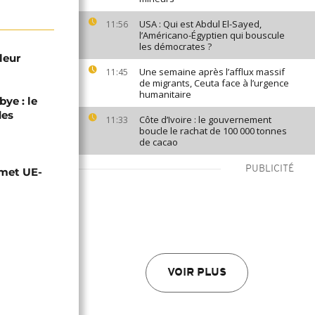
USA : Qui est Abdul El-Sayed,
11:56
l’Américano-Égyptien qui bouscule
les démocrates ?
leur
Une semaine après l’afflux massif
11:45
de migrants, Ceuta face à l’urgence
humanitaire
ye : le
des
Côte d’Ivoire : le gouvernement
11:33
boucle le rachat de 100 000 tonnes
de cacao
PUBLICITÉ
mmet UE-
VOIR PLUS