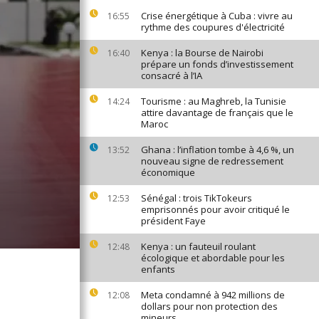
Crise énergétique à Cuba : vivre au
16:55
rythme des coupures d'électricité
Kenya : la Bourse de Nairobi
16:40
prépare un fonds d’investissement
consacré à l’IA
Tourisme : au Maghreb, la Tunisie
14:24
attire davantage de français que le
Maroc
Ghana : l’inflation tombe à 4,6 %, un
13:52
nouveau signe de redressement
économique
Sénégal : trois TikTokeurs
12:53
emprisonnés pour avoir critiqué le
président Faye
Kenya : un fauteuil roulant
12:48
écologique et abordable pour les
enfants
Meta condamné à 942 millions de
12:08
dollars pour non protection des
mineurs