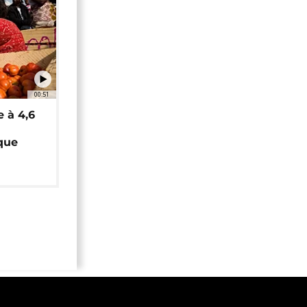
00:51
e à 4,6
que