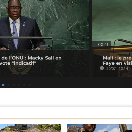
00:41
 de l'ONU : Macky Sall en
Mali : le p
 vote "indicatif"
Faye en vis
29/07 - 10:14