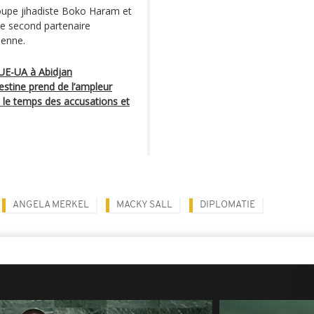
roupe jihadiste Boko Haram et
e le second partenaire
ienne.
UE-UA à Abidjan
destine prend de l’ampleur
 le temps des accusations et
ANGELA MERKEL
MACKY SALL
DIPLOMATIE