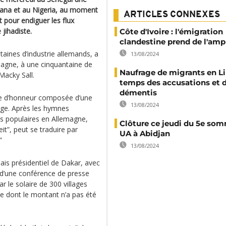
hana et au Nigeria, au moment
ARTICLES CONNEXES
 pour endiguer les flux
 jihadiste.
Côte d'Ivoire : l'émigration
clandestine prend de l'amp
ines d’industrie allemands, a
13/08/2024
Diagne, à une cinquantaine de
Naufrage de migrants en Lib
Macky Sall.
temps des accusations et 
démentis
de d’honneur composée d’une
13/08/2024
ouge. Après les hymnes
rès populaires en Allemagne,
Clôture ce jeudi du 5e so
it”, peut se traduire par
UA à Abidjan
”
13/08/2024
is présidentiel de Dakar, avec
s d’une conférence de presse
ar le solaire de 300 villages
e dont le montant n’a pas été