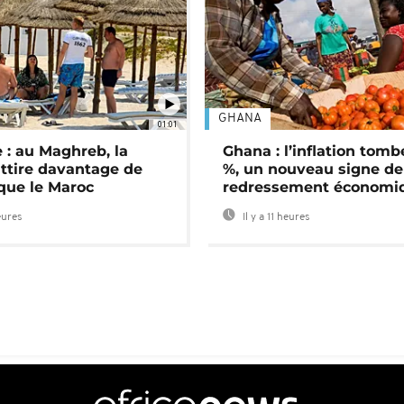
GHANA
01:01
 : au Maghreb, la
Ghana : l’inflation tomb
attire davantage de
%, un nouveau signe de
 que le Maroc
redressement économi
eures
Il y a 11 heures