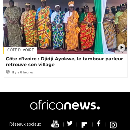
CÔTE D'IVOIRE
01:58
Côte d'Ivoire : Djidji Ayokwe, le tambour parleur
retrouve son village
Il y a 8 heures
Réseaux sociaux