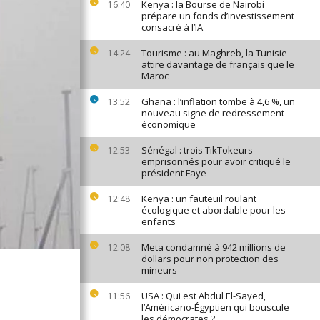
Kenya : la Bourse de Nairobi
16:40
prépare un fonds d’investissement
consacré à l’IA
Tourisme : au Maghreb, la Tunisie
14:24
attire davantage de français que le
Maroc
Ghana : l’inflation tombe à 4,6 %, un
13:52
nouveau signe de redressement
économique
Sénégal : trois TikTokeurs
12:53
emprisonnés pour avoir critiqué le
président Faye
Kenya : un fauteuil roulant
12:48
écologique et abordable pour les
enfants
Meta condamné à 942 millions de
12:08
dollars pour non protection des
mineurs
USA : Qui est Abdul El-Sayed,
11:56
l’Américano-Égyptien qui bouscule
les démocrates ?