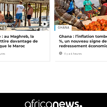
GHANA
01:01
 : au Maghreb, la
Ghana : l’inflation tomb
attire davantage de
%, un nouveau signe de
 que le Maroc
redressement économi
eures
Il y a 6 heures