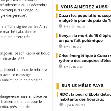
présidentielle du 23 décembre
VOUS AIMEREZ AUSSI
mocratique du Congo, où
égie dangereuse”.
Gaza : les populations sce
malgré le plan de paix de 
une affiche signée par les Amis
Il y a 43 minutes
e marché Lalu, dans le
Kenya : la mort de 15 éléph
 sur une artère très
un parc fait polémique
Il y a 1 heure
 congolais Joseph Kabila en bouc
Crise énergétique à Cuba : 
aliste de l’AFP.
rythme des coupures d'élec
Il y a 2 heures
 président, montre le ministre
cro avec ce message :
ya Kabila” (coup de poing de
SUR LE MÊME PAYS
RDC : la peur d’Ebola déto
ue dangereuse mise en place par
habitants des hôpitaux
un troisième mandat pour le
Il y a 12 heures
iamba, président de