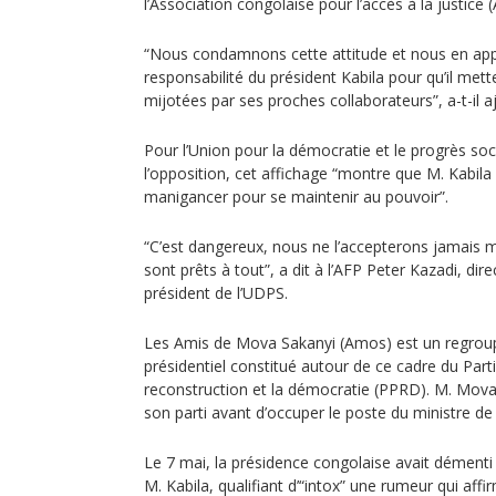
l’Association congolaise pour l’accès à la justice (
“Nous condamnons cette attitude et nous en app
responsabilité du président Kabila pour qu’il me
mijotées par ses proches collaborateurs”, a-t-il a
Pour l’Union pour la démocratie et le progrès soci
l’opposition, cet affichage “montre que M. Kabila 
manigancer pour se maintenir au pouvoir”.
“C’est dangereux, nous ne l’accepterons jamais
sont prêts à tout”, a dit à l’AFP Peter Kazadi, dir
président de l’UDPS.
Les Amis de Mova Sakanyi (Amos) est un regroup
présidentiel constitué autour de ce cadre du Part
reconstruction et la démocratie (PPRD). M. Mova 
son parti avant d’occuper le poste du ministre de l’
Le 7 mai, la présidence congolaise avait démenti
M. Kabila, qualifiant d’“intox” une rumeur qui affir