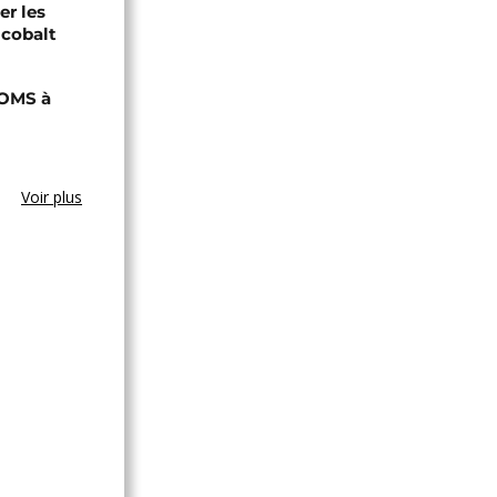
er les
 cobalt
'OMS à
Voir plus