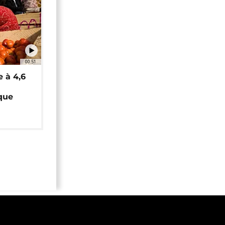
00:51
e à 4,6
que