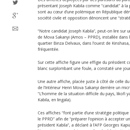
présentant Joseph Kabila comme “candidat” à la 
sont au cœur d’une polémique en République dé
société civile et opposition dénoncent une “strat
“Notre candidat Joseph Kabila”, peut-on lire sur 
de Mova Sakanyi (Amos – PPRD), installée dans l
quartier Binza Delvaux, dans l’ouest de Kinshasa,
fréquentée.
Sur cette affiche figure une effigie du président
blanc surplombant une foule, a constaté une journ
Une autre affiche, placée juste à côté de celle du
de l’Intérieur Henri Mova Sakanyi derrière un mi
“L’homme de la situation difficile du pays, likofi 
Kabila, en lingala).
Ces affiches “font partie d’une stratégie politiq
le PPRD” afin de “préparer l’opinion à accepter 
président Kabila”, a déclaré à l’AFP Georges Kap