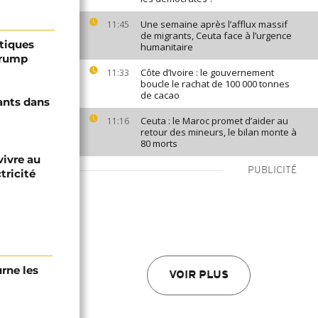
Une semaine après l’afflux massif
11:45
de migrants, Ceuta face à l’urgence
ptiques
humanitaire
Trump
Côte d’Ivoire : le gouvernement
11:33
boucle le rachat de 100 000 tonnes
de cacao
ants dans
Ceuta : le Maroc promet d’aider au
11:16
retour des mineurs, le bilan monte à
80 morts
vivre au
PUBLICITÉ
tricité
urne les
VOIR PLUS