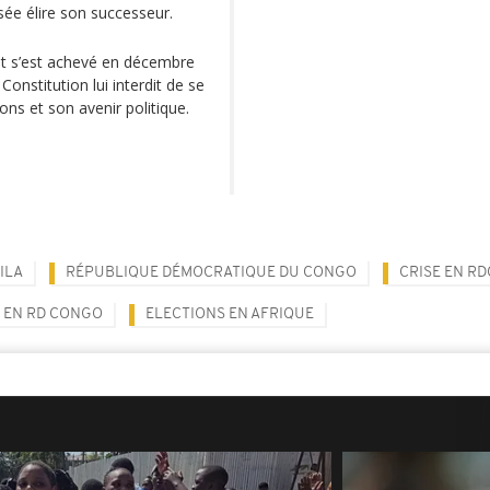
sée élire son successeur.
at s’est achevé en décembre
onstitution lui interdit de se
ions et son avenir politique.
ILA
RÉPUBLIQUE DÉMOCRATIQUE DU CONGO
CRISE EN RD
 EN RD CONGO
ELECTIONS EN AFRIQUE