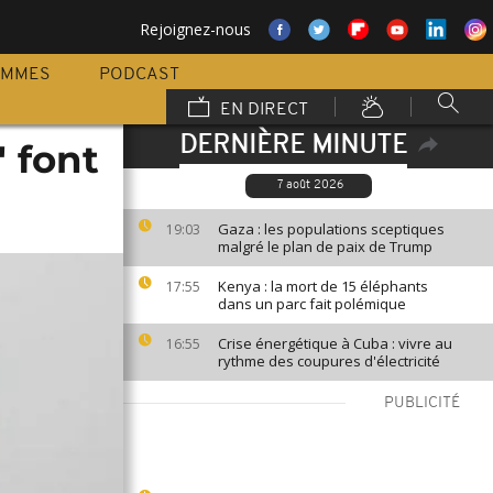
Rejoignez-nous
AMMES
PODCAST
EN DIRECT
DERNIÈRE MINUTE
" font
7 août 2026
Gaza : les populations sceptiques
19:03
malgré le plan de paix de Trump
Kenya : la mort de 15 éléphants
17:55
dans un parc fait polémique
Crise énergétique à Cuba : vivre au
16:55
rythme des coupures d'électricité
PUBLICITÉ