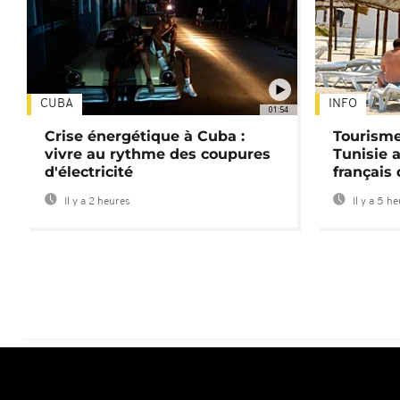
CUBA
INFO
01:54
Crise énergétique à Cuba :
Tourisme
vivre au rythme des coupures
Tunisie 
d'électricité
français
Il y a 2 heures
Il y a 5 h