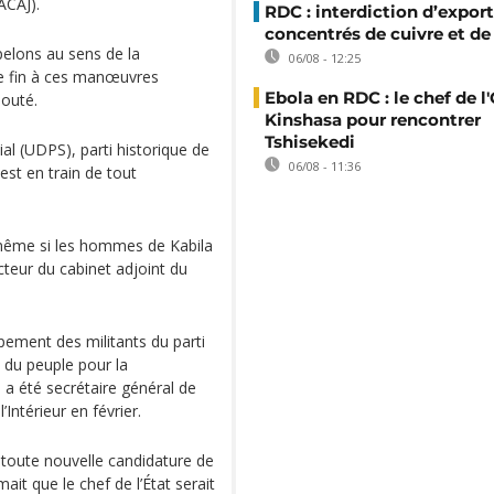
ACAJ).
RDC : interdiction d’export
concentrés de cuivre et de
elons au sens de la
06/08 - 12:25
tte fin à ces manœuvres
Ebola en RDC : le chef de l
jouté.
Kinshasa pour rencontrer
Tshisekedi
al (UDPS), parti historique de
06/08 - 11:36
est en train de tout
 même si les hommes de Kabila
ecteur du cabinet adjoint du
ement des militants du parti
i du peuple pour la
a été secrétaire général de
Intérieur en février.
 toute nouvelle candidature de
mait que le chef de l’État serait