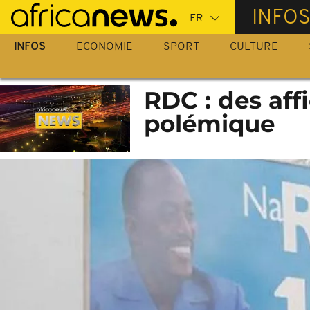
Passer
INFO
au
contenu
INFOS
ECONOMIE
SPORT
CULTURE
principal
RDC : des aff
polémique