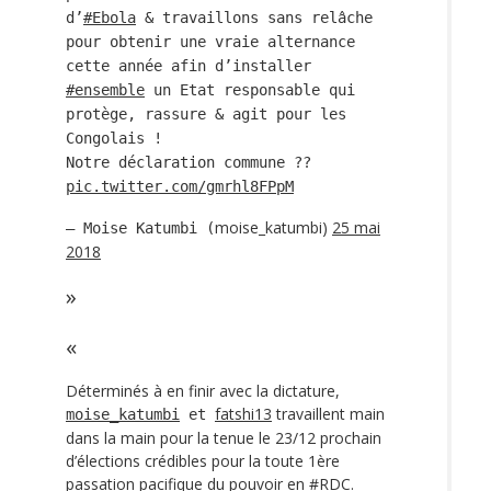
d’
#Ebola
& travaillons sans relâche
pour obtenir une vraie alternance
cette année afin d’installer
#ensemble
un Etat responsable qui
protège, rassure & agit pour les
Congolais !
Notre déclaration commune ??
pic.twitter.com/gmrhl8FPpM
moise_katumbi)
25 mai
— Moise Katumbi (
2018
Déterminés à en finir avec la dictature,
fatshi13
travaillent main
moise_katumbi
et
dans la main pour la tenue le 23/12 prochain
d’élections crédibles pour la toute 1ère
passation pacifique du pouvoir en
#RDC
.