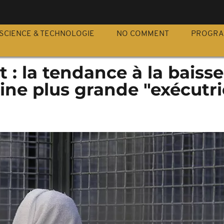
S
SCIENCE & TECHNOLOGIE
NO COMMENT
PROGR
 : la tendance à la baiss
hine plus grande "exécutri