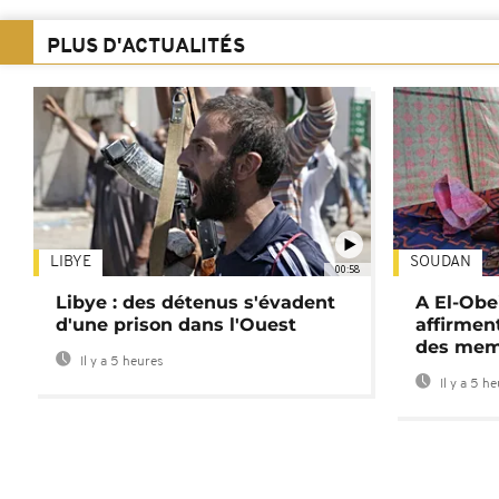
PLUS D'ACTUALITÉS
LIBYE
SOUDAN
00:58
Libye : des détenus s'évadent
A El-Obe
d'une prison dans l'Ouest
affirment
des mem
Il y a 5 heures
Il y a 5 h