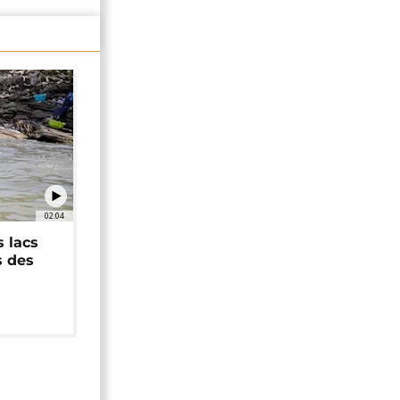
02:04
 lacs
s des