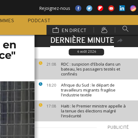
Rejoignez-nous
AMMES
PODCAST
EN DIRECT
DERNIÈRE MINUTE
e en
ce"
6 août 2026
RDC : suspicion d'Ebola dans un
21:08
bateau, les passagers testés et
confinés
Afrique du Sud : le départ de
18:20
travailleurs migrants fragilise
l'industrie textile
Haïti : le Premier ministre appelle à
17:08
la tenue des élections malgré
l'insécurité
PUBLICITÉ