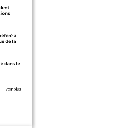
ident
sions
référé à
ue de la
té dans le
Voir plus