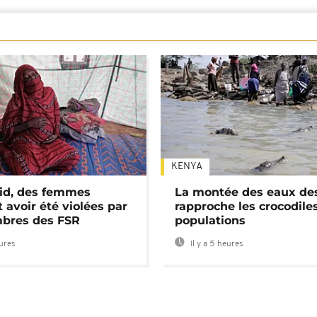
KENYA
id, des femmes
La montée des eaux des
 avoir été violées par
rapproche les crocodile
bres des FSR
populations
eures
Il y a 5 heures