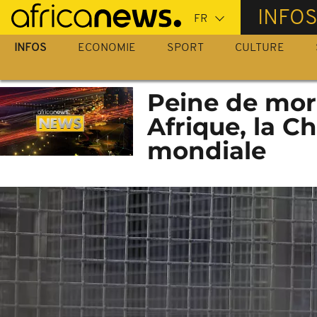
Passer
INFO
au
contenu
INFOS
ECONOMIE
SPORT
CULTURE
principal
Peine de mort
Afrique, la C
mondiale