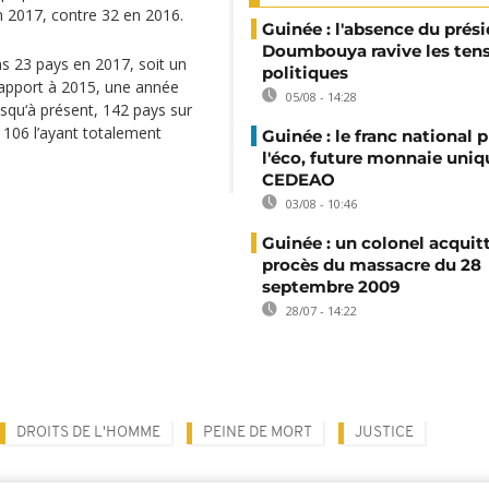
2017, contre 32 en 2016.
Guinée : l'absence du prés
Doumbouya ravive les ten
ns 23 pays en 2017, soit un
politiques
rapport à 2015, une année
05/08 - 14:28
usqu‘à présent, 142 pays sur
, 106 l’ayant totalement
Guinée : le franc national p
l'éco, future monnaie uniq
CEDEAO
03/08 - 10:46
Guinée : un colonel acquit
procès du massacre du 28
septembre 2009
28/07 - 14:22
DROITS DE L'HOMME
PEINE DE MORT
JUSTICE