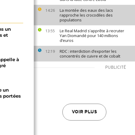
La montée des eaux des lacs
14:26
rapproche les crocodiles des
populations
ns un
Le Real Madrid s’apprête à recruter
13:55
s et
Yan Diomandé pour 140 millions
d’euros
RDC : interdiction d’exporter les
12:19
concentrés de cuivre et de cobalt
appelle à
gré
PUBLICITÉ
e un
s portées
VOIR PLUS