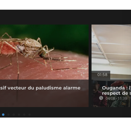
01:58
sif vecteur du paludisme alarme
Ouganda : l
respect de 
04/08 - 11:39