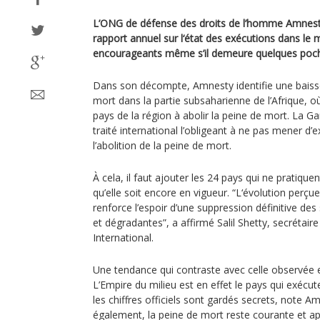
L’ONG de défense des droits de l’homme Amnesty 
rapport annuel sur l‘état des exécutions dans le 
encourageants même s’il demeure quelques poch
Dans son décompte, Amnesty identifie une bais
mort dans la partie subsaharienne de l’Afrique, o
pays de la région à abolir la peine de mort. La Ga
traité international l’obligeant à ne pas mener d’
l’abolition de la peine de mort.
À cela, il faut ajouter les 24 pays qui ne pratique
qu’elle soit encore en vigueur. “L‘évolution perç
renforce l’espoir d’une suppression définitive des
et dégradantes”, a affirmé Salil Shetty, secrétai
International.
Une tendance qui contraste avec celle observée e
L’Empire du milieu est en effet le pays qui exéc
les chiffres officiels sont gardés secrets, note A
également, la peine de mort reste courante et a