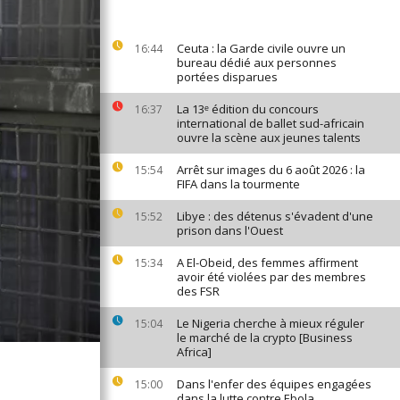
Ceuta : la Garde civile ouvre un
16:44
bureau dédié aux personnes
portées disparues
La 13ᵉ édition du concours
16:37
international de ballet sud-africain
ouvre la scène aux jeunes talents
Arrêt sur images du 6 août 2026 : la
15:54
FIFA dans la tourmente
Libye : des détenus s'évadent d'une
15:52
prison dans l'Ouest
A El-Obeid, des femmes affirment
15:34
avoir été violées par des membres
des FSR
Le Nigeria cherche à mieux réguler
15:04
le marché de la crypto [Business
Africa]
Dans l'enfer des équipes engagées
15:00
dans la lutte contre Ebola