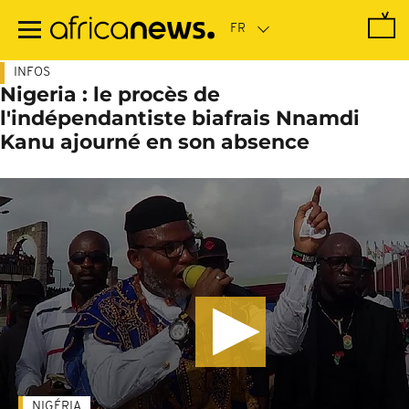
Passer
au
contenu
principal
INFOS
Nigeria : le procès de
l'indépendantiste biafrais Nnamdi
Kanu ajourné en son absence
NIGÉRIA