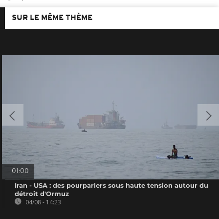
SUR LE MÊME THÈME
01:00
Iran - USA : des pourparlers sous haute tension autour du
détroit d'Ormuz
04/08 - 14:23