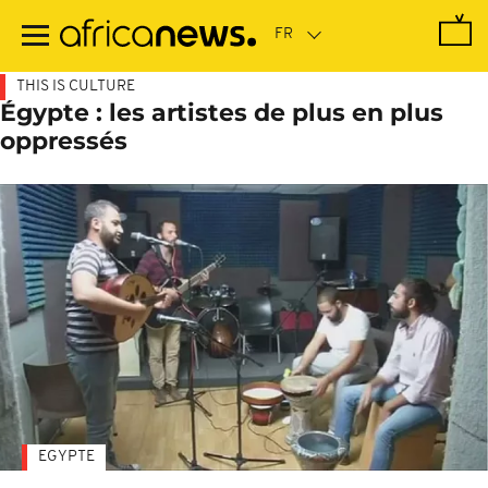
Passer
au
contenu
principal
THIS IS CULTURE
Égypte : les artistes de plus en plus
oppressés
EGYPTE